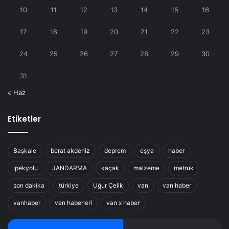
10
11
12
13
14
15
16
17
18
19
20
21
22
23
24
25
26
27
28
29
30
31
« Haz
Etiketler
Başkale
berat akdeniz
deprem
eşya
haber
ipekyolu
JANDARMA
kaçak
malzeme
metruk
son dakika
türkiye
Uğur Çelik
van
van haber
vanhaber
van haberleri
van x haber