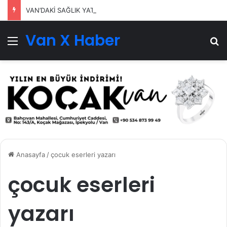
VAN’DAKİ SAĞLIK YATIRIMLARI SÜRÜYOR
Van X Haber
Menü
Ar
Anasayfa
/
çocuk eserleri yazarı
çocuk eserleri
yazarı