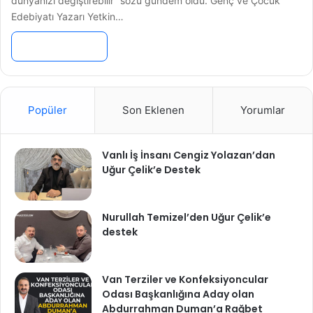
dünyanızı değiştirebilir” sözü gündem oldu. Genç ve Çocuk
Edebiyatı Yazarı Yetkin…
Devamını Oku »
Popüler
Son Eklenen
Yorumlar
Vanlı İş İnsanı Cengiz Yolazan’dan
Uğur Çelik’e Destek
Nurullah Temizel’den Uğur Çelik’e
destek
Van Terziler ve Konfeksiyoncular
Odası Başkanlığına Aday olan
Abdurrahman Duman’a Rağbet