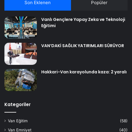
Son Eklenen
Popüler
Vanlı Gençlere Yapay Zeka ve Teknoloji
Eğitimi
VAN’DAKİ SAĞLIK YATIRIMLARI SÜRÜYOR
Hakkari-Van karayolunda kaza: 2 yaralı
Kategoriler
Van Eğitim
(58)
Van Emniyet
(40)