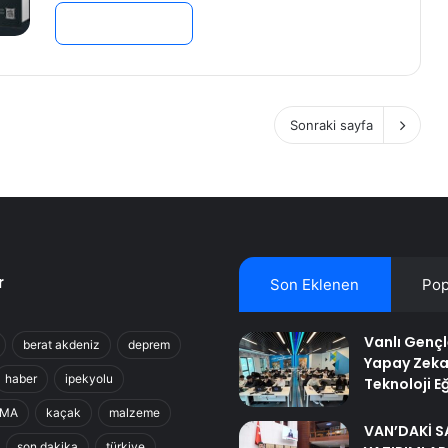
Devamını Oku »
Sonraki sayfa
r
Son Eklenen
Pop
Vanlı Genç
berat akdeniz
deprem
Yapay Zeka
haber
ipekyolu
Teknoloji Eğ
RMA
kaçak
malzeme
VAN’DAKİ S
son dakika
türkiye