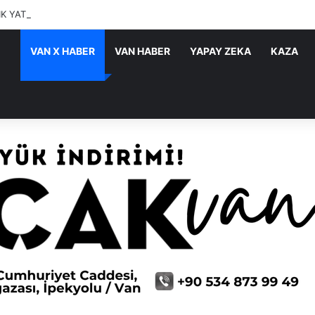
IK YATIRIMLARI SÜRÜYOR
VAN X HABER
VAN HABER
YAPAY ZEKA
KAZA