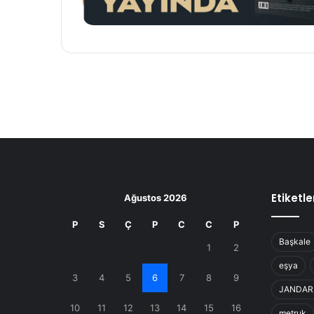
Etiketle
Ağustos 2026
P
S
Ç
P
C
C
P
Başkale
1
2
eşya
3
4
5
6
7
8
9
JANDA
10
11
12
13
14
15
16
metruk