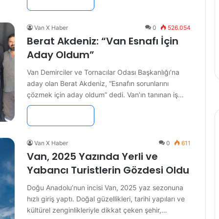
Devamını Oku »
Van X Haber
0
526.054
Berat Akdeniz: “Van Esnafı İçin
Aday Oldum”
Van Demirciler ve Tornacılar Odası Başkanlığı’na
aday olan Berat Akdeniz, “Esnafın sorunlarını
çözmek için aday oldum” dedi. Van’ın tanınan iş…
Devamını Oku »
Van X Haber
0
611
Van, 2025 Yazında Yerli ve
Yabancı Turistlerin Gözdesi Oldu
Doğu Anadolu’nun incisi Van, 2025 yaz sezonuna
hızlı giriş yaptı. Doğal güzellikleri, tarihi yapıları ve
kültürel zenginlikleriyle dikkat çeken şehir,…