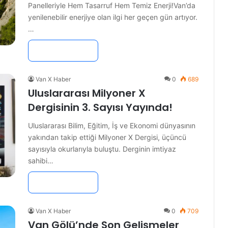
Panelleriyle Hem Tasarruf Hem Temiz Enerji!Van’da
yenilenebilir enerjiye olan ilgi her geçen gün artıyor.
…
Devamını Oku »
Van X Haber
0
689
Uluslararası Milyoner X
Dergisinin 3. Sayısı Yayında!
Uluslararası Bilim, Eğitim, İş ve Ekonomi dünyasının
yakından takip ettiği Milyoner X Dergisi, üçüncü
sayısıyla okurlarıyla buluştu. Derginin imtiyaz
sahibi…
Devamını Oku »
Van X Haber
0
709
Van Gölü’nde Son Gelişmeler