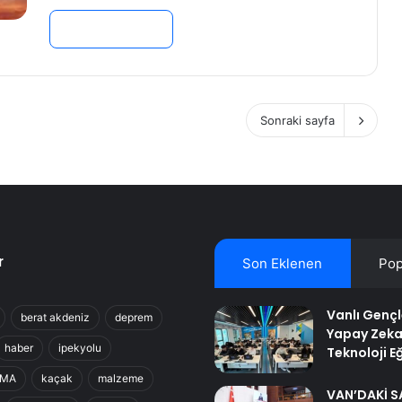
Devamını Oku »
Sonraki sayfa
r
Son Eklenen
Pop
Vanlı Genç
berat akdeniz
deprem
Yapay Zeka
haber
ipekyolu
Teknoloji Eğ
RMA
kaçak
malzeme
VAN’DAKİ S