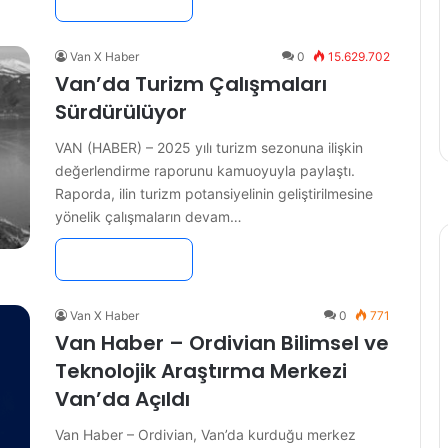
Devamını Oku »
Van X Haber
0
15.629.702
Van’da Turizm Çalışmaları
Sürdürülüyor
VAN (HABER) – 2025 yılı turizm sezonuna ilişkin
değerlendirme raporunu kamuoyuyla paylaştı.
Raporda, ilin turizm potansiyelinin geliştirilmesine
yönelik çalışmaların devam…
Devamını Oku »
Van X Haber
0
771
Van Haber – Ordivian Bilimsel ve
Teknolojik Araştırma Merkezi
Van’da Açıldı
Van Haber – Ordivian, Van’da kurduğu merkez