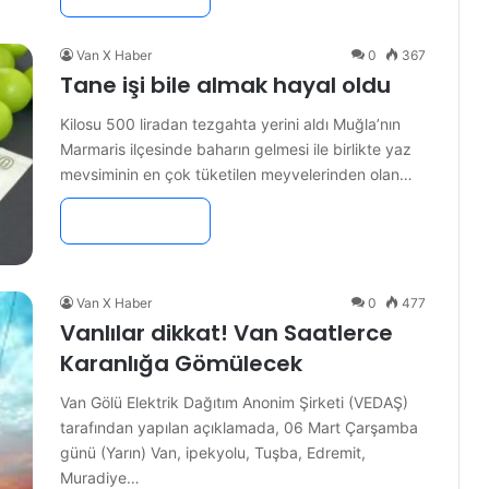
Van X Haber
0
367
Tane işi bile almak hayal oldu
Kilosu 500 liradan tezgahta yerini aldı Muğla’nın
Marmaris ilçesinde baharın gelmesi ile birlikte yaz
mevsiminin en çok tüketilen meyvelerinden olan…
Devamını Oku »
Van X Haber
0
477
Vanlılar dikkat! Van Saatlerce
Karanlığa Gömülecek
Van Gölü Elektrik Dağıtım Anonim Şirketi (VEDAŞ)
tarafından yapılan açıklamada, 06 Mart Çarşamba
günü (Yarın) Van, ipekyolu, Tuşba, Edremit,
Muradiye…