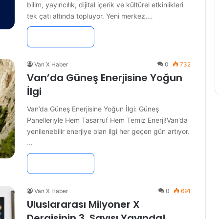
bilim, yayıncılık, dijital içerik ve kültürel etkinlikleri
tek çatı altında topluyor. Yeni merkez,…
Devamını Oku »
Van X Haber
0
732
Van’da Güneş Enerjisine Yoğun
İlgi
Van’da Güneş Enerjisine Yoğun İlgi: Güneş
Panelleriyle Hem Tasarruf Hem Temiz Enerji!Van’da
yenilenebilir enerjiye olan ilgi her geçen gün artıyor.
…
Devamını Oku »
Van X Haber
0
691
Uluslararası Milyoner X
Dergisinin 3. Sayısı Yayında!