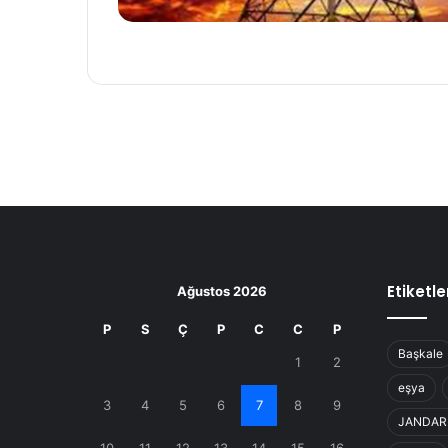
Etiketle
Ağustos 2026
P
S
Ç
P
C
C
P
Başkale
1
2
eşya
3
4
5
6
7
8
9
JANDA