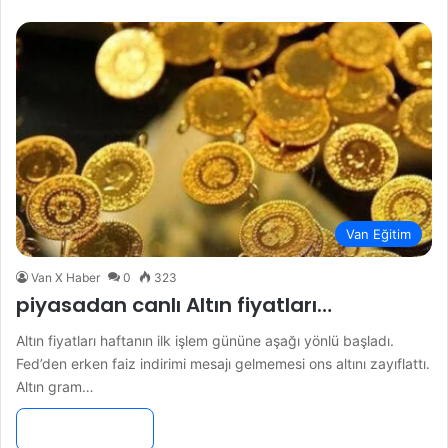
Van Eğitim
Van X Haber
0
323
piyasadan canlı Altın fiyatları…
Altın fiyatları haftanın ilk işlem gününe aşağı yönlü başladı.
Fed’den erken faiz indirimi mesajı gelmemesi ons altını zayıflattı.
Altın gram…
Devamını Oku »