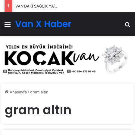
VAN’DAKİ SAĞLIK YATIRIMLARI SÜRÜYOR
Van X Haber
Menü
Ar
Anasayfa
/
gram altın
gram altın