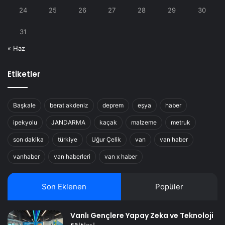
24
25
26
27
28
29
30
31
« Haz
Etiketler
Başkale
berat akdeniz
deprem
eşya
haber
ipekyolu
JANDARMA
kaçak
malzeme
metruk
son dakika
türkiye
Uğur Çelik
van
van haber
vanhaber
van haberleri
van x haber
Son Eklenen
Popüler
Vanlı Gençlere Yapay Zeka ve Teknoloji