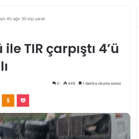
tı 4’ü ağır 30 kişi yaralı
le TIR çarpıştı 4’ü
lı
0
449
1 dakika okuma süresi
VKontakte
Odnoklassniki
Pocket