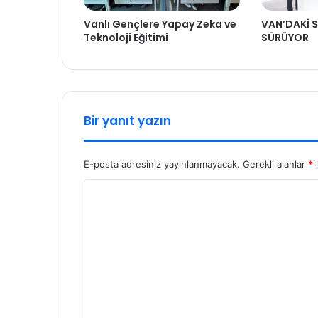
Vanlı Gençlere Yapay Zeka ve
VAN’DAKİ S
Teknoloji Eğitimi
SÜRÜYOR
Bir yanıt yazın
E-posta adresiniz yayınlanmayacak.
Gerekli alanlar
*
i
Y
o
r
u
m
*