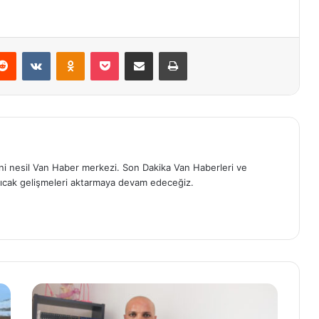
erest
Reddit
VKontakte
Odnoklassniki
Pocket
E-Posta ile paylaş
Yazdır
eni nesil Van Haber merkezi. Son Dakika Van Haberleri ve
ıcak gelişmeleri aktarmaya devam edeceğiz.