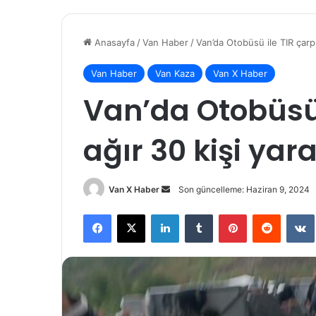
Anasayfa
/
Van Haber
/
Van’da Otobüsü ile TIR çarpış
Van Haber
Van Kaza
Van X Haber
Van’da Otobüsü i
ağır 30 kişi yara
Bir
Van X Haber
Son güncelleme: Haziran 9, 2024
e-
Facebook
X
LinkedIn
Tumblr
Pinterest
Reddit
posta
göndermek