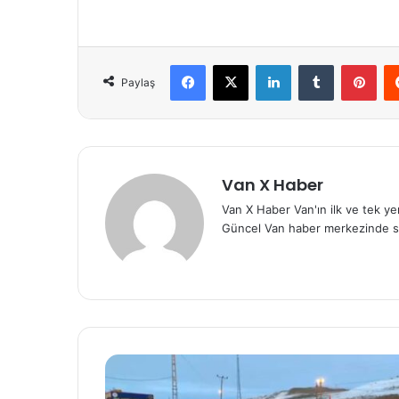
Facebook
X
LinkedIn
Tumblr
Pint
Paylaş
Van X Haber
Van X Haber Van'ın ilk ve tek y
Güncel Van haber merkezinde s