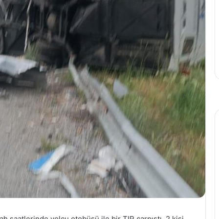
 saatlerinde yolcu otobüsü ile bir TIR çarpıştı. 2 kişi