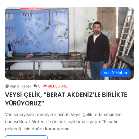
Van X Haber
Van X Haber
0
98.656.642
VEYSİ ÇELİK, “BERAT AKDENİZ’LE BİRLİKTE
YÜRÜYORUZ”
Van sanayisinin deneyimli esnafı Veysi Çelik, oda seçimleri
öncesi Berat Akdeniz’e destek açıklaması yaptı: “Esnafın
geleceği için doğru karar verme…