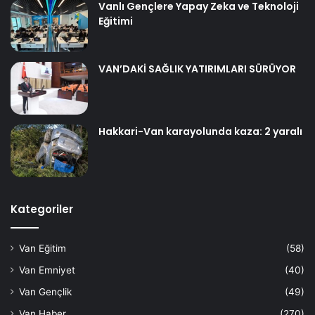
Vanlı Gençlere Yapay Zeka ve Teknoloji
Eğitimi
VAN’DAKİ SAĞLIK YATIRIMLARI SÜRÜYOR
Hakkari-Van karayolunda kaza: 2 yaralı
Kategoriler
Van Eğitim
(58)
Van Emniyet
(40)
Van Gençlik
(49)
Van Haber
(270)