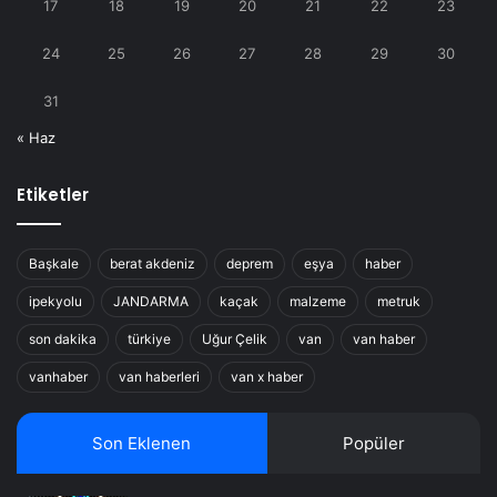
17
18
19
20
21
22
23
24
25
26
27
28
29
30
31
« Haz
Etiketler
Başkale
berat akdeniz
deprem
eşya
haber
ipekyolu
JANDARMA
kaçak
malzeme
metruk
son dakika
türkiye
Uğur Çelik
van
van haber
vanhaber
van haberleri
van x haber
Son Eklenen
Popüler