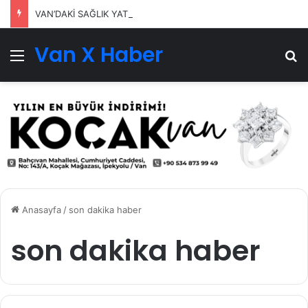
VAN’DAKİ SAĞLIK YATIRIMLARI SÜRÜYOR
Van X Haber
Menü
Ar
Anasayfa
/
son dakika haber
son dakika haber