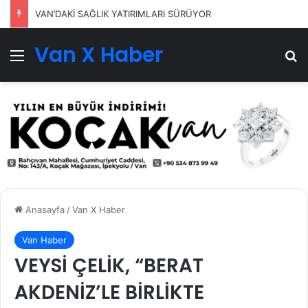
VAN’DAKİ SAĞLIK YATIRIMLARI SÜRÜYOR
Van X Haber
Menü
Ar
Anasayfa
/
Van X Haber
Van Haber
VEYSİ ÇELİK, “BERAT
AKDENİZ’LE BİRLİKTE