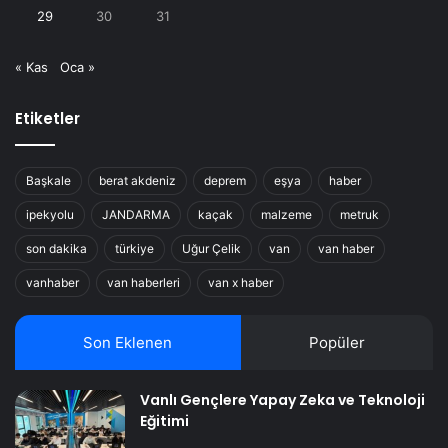
29
30
31
« Kas
Oca »
Etiketler
Başkale
berat akdeniz
deprem
eşya
haber
ipekyolu
JANDARMA
kaçak
malzeme
metruk
son dakika
türkiye
Uğur Çelik
van
van haber
vanhaber
van haberleri
van x haber
Son Eklenen
Popüler
Vanlı Gençlere Yapay Zeka ve Teknoloji
Eğitimi