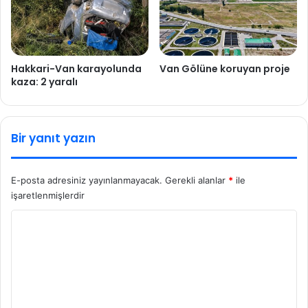
Hakkari-Van karayolunda
Van Gölüne koruyan proje
kaza: 2 yaralı
Bir yanıt yazın
E-posta adresiniz yayınlanmayacak.
Gerekli alanlar
*
ile
işaretlenmişlerdir
Y
o
r
u
m