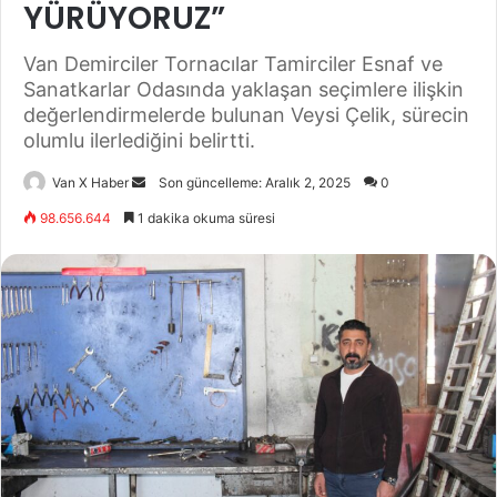
YÜRÜYORUZ”
Van Demirciler Tornacılar Tamirciler Esnaf ve
Sanatkarlar Odasında yaklaşan seçimlere ilişkin
değerlendirmelerde bulunan Veysi Çelik, sürecin
olumlu ilerlediğini belirtti.
Bir
Van X Haber
Son güncelleme: Aralık 2, 2025
0
e-
98.656.644
1 dakika okuma süresi
posta
göndermek