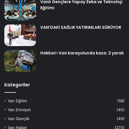
Vanlı Gençlere Yapay Zeka ve Teknoloji
Eğitimi
VAN’DAKİ SAĞLIK YATIRIMLARI SÜRÜYOR
Hakkari-Van karayolunda kaza: 2 yaralı
Kategoriler
Van Eğitim
(58)
Van Emniyet
(40)
Van Gençlik
(49)
Van Haber
(270)