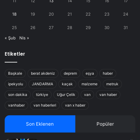
11
12
13
14
15
16
17
18
19
20
21
22
23
24
25
26
27
28
29
30
31
« Şub
Nis »
Etiketler
Başkale
berat akdeniz
deprem
eşya
haber
ipekyolu
JANDARMA
kaçak
malzeme
metruk
son dakika
türkiye
Uğur Çelik
van
van haber
vanhaber
van haberleri
van x haber
Son Eklenen
Popüler