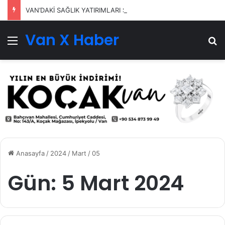
VAN’DAKİ SAĞLIK YATIRIMLARI SÜRÜYOR
Van X Haber
Menü
Ar
Anasayfa
/
2024
/
Mart
/
05
Gün:
5 Mart 2024