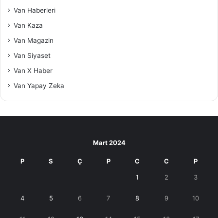
Van Haberleri
Van Kaza
Van Magazin
Van Siyaset
Van X Haber
Van Yapay Zeka
Mart 2024
P
S
Ç
P
C
C
P
1
2
3
4
5
6
7
8
9
10