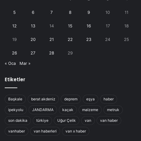
5
6
7
8
9
10
11
12
13
14
15
16
17
18
19
20
21
22
23
24
25
26
27
28
29
« Oca
Mar »
Etiketler
Başkale
berat akdeniz
deprem
eşya
haber
ipekyolu
JANDARMA
kaçak
malzeme
metruk
son dakika
türkiye
Uğur Çelik
van
van haber
vanhaber
van haberleri
van x haber