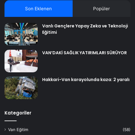
Son Eklenen
Popüler
Vanlı Gençlere Yapay Zeka ve Teknoloji
Eğitimi
VAN’DAKİ SAĞLIK YATIRIMLARI SÜRÜYOR
Hakkari-Van karayolunda kaza: 2 yaralı
Kategoriler
Van Eğitim
(58)