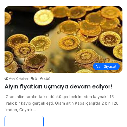
Van Siyaset
Van X Haber
0
409
Alyın fiyatları uçmaya devam ediyor!
Gram altın tarafında ise dünkü geri çekilmeden kaynaklı 15
liralık bir kayıp gerçekleşti. Gram altın Kapalıçarşı’da 2 bin 126
liradan, Çeyrek…
Devamını Oku »