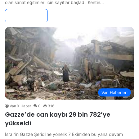
olan sanat eğitimleri için kayıtlar başladı. Kentin…
Devamını Oku »
Van Haberleri
Van X Haber
0
316
Gazze’de can kaybı 29 bin 782’ye
yükseldi
İsrail’in Gazze Şeridi’ne yönelik 7 Ekim’den bu yana devam