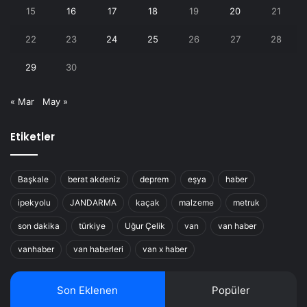
15
16
17
18
19
20
21
22
23
24
25
26
27
28
29
30
« Mar
May »
Etiketler
Başkale
berat akdeniz
deprem
eşya
haber
ipekyolu
JANDARMA
kaçak
malzeme
metruk
son dakika
türkiye
Uğur Çelik
van
van haber
vanhaber
van haberleri
van x haber
Son Eklenen
Popüler