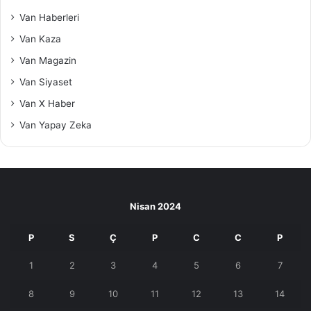
Van Haberleri
Van Kaza
Van Magazin
Van Siyaset
Van X Haber
Van Yapay Zeka
Nisan 2024
P
S
Ç
P
C
C
P
1
2
3
4
5
6
7
8
9
10
11
12
13
14