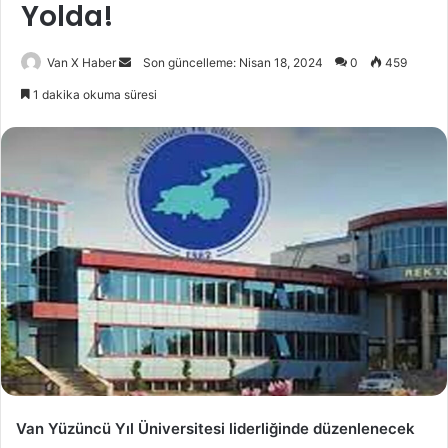
Yolda!
Bir
Van X Haber
Son güncelleme: Nisan 18, 2024
0
459
e-
1 dakika okuma süresi
posta
göndermek
Van Yüzüncü Yıl Üniversitesi liderliğinde düzenlenecek