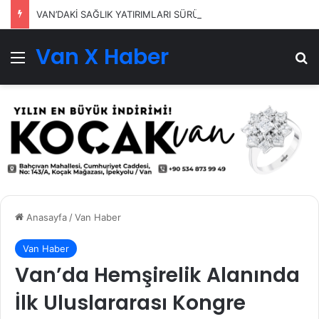
VAN’DAKİ SAĞLIK YATIRIMLARI SÜRÜYOR
Van X Haber
Menü
Ar
Anasayfa
/
Van Haber
Van Haber
Van’da Hemşirelik Alanında
İlk Uluslararası Kongre