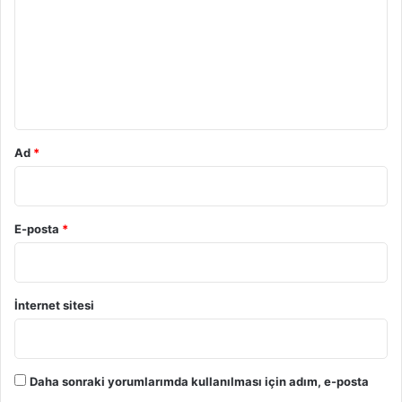
r
u
m
*
Ad
*
E-posta
*
İnternet sitesi
Daha sonraki yorumlarımda kullanılması için adım, e-posta