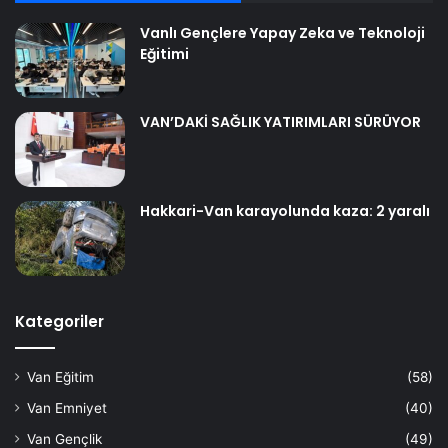
Vanlı Gençlere Yapay Zeka ve Teknoloji
Eğitimi
VAN’DAKİ SAĞLIK YATIRIMLARI SÜRÜYOR
Hakkari-Van karayolunda kaza: 2 yaralı
Kategoriler
Van Eğitim
(58)
Van Emniyet
(40)
Van Gençlik
(49)