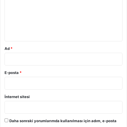
r
u
m
*
Ad
*
E-posta
*
İnternet sitesi
Daha sonraki yorumlarımda kullanılması için adım, e-posta