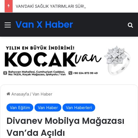
VAN’DAKİ SAĞLIK YATIRIMLARI SÜRÜYOR
Van X Haber
Menü
Ar
Anasayfa
/
Van Haber
Van Eğitim
Van Haber
Van Haberleri
Divanev Mobilya Mağazası
Van’da Açıldı