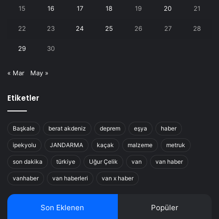
15
16
17
18
19
20
21
22
23
24
25
26
27
28
29
30
« Mar
May »
Etiketler
Başkale
berat akdeniz
deprem
eşya
haber
ipekyolu
JANDARMA
kaçak
malzeme
metruk
son dakika
türkiye
Uğur Çelik
van
van haber
vanhaber
van haberleri
van x haber
Son Eklenen
Popüler