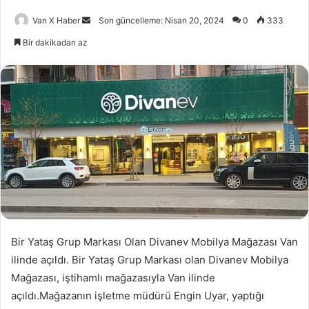
Bir
Van X Haber
Son güncelleme: Nisan 20, 2024
0
333
e-
Bir dakikadan az
posta
göndermek
Bir Yataş Grup Markası Olan Divanev Mobilya Mağazası Van
ilinde açıldı. Bir Yataş Grup Markası olan Divanev Mobilya
Mağazası, iştihamlı mağazasıyla Van ilinde
açıldı.Mağazanın işletme müdürü Engin Uyar, yaptığı