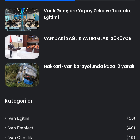
Vanlı Gençlere Yapay Zeka ve Teknoloji
Eğitimi
VAN’DAKİ SAĞLIK YATIRIMLARI SÜRÜYOR
Hakkari-Van karayolunda kaza: 2 yaralı
Kategoriler
Van Eğitim
(58)
Van Emniyet
(40)
Van Gençlik
(49)