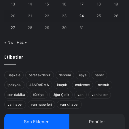
13
14
15
16
17
18
19
20
21
22
23
24
25
26
27
28
29
30
31
« Nis
Haz »
Etiketler
Başkale
berat akdeniz
deprem
eşya
haber
ipekyolu
JANDARMA
kaçak
malzeme
metruk
son dakika
türkiye
Uğur Çelik
van
van haber
vanhaber
van haberleri
van x haber
Son Eklenen
Popüler