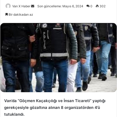
Bir
Van X Haber
Son güncelleme: Mayıs 6, 2024
0
302
e-
Bir dakikadan az
posta
göndermek
Van’da “Göçmen Kaçakçılığı ve İnsan Ticareti” yaptığı
gerekçesiyle gözaltına alınan 8 organizatörden 4’ü
tutuklandı.