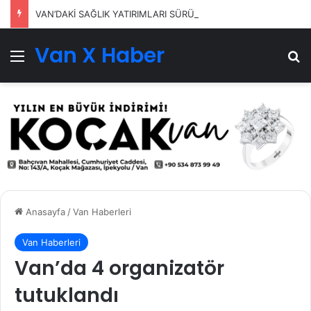
VAN’DAKİ SAĞLIK YATIRIMLARI SÜRÜYOR
Van X Haber
Menü
Ar
Anasayfa
/
Van Haberleri
Van Haberleri
Van’da 4 organizatör
tutuklandı