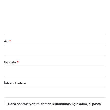
r
u
m
*
Ad
*
E-posta
*
İnternet sitesi
Daha sonraki yorumlarımda kullanılması için adım, e-posta