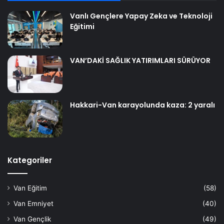
Vanlı Gençlere Yapay Zeka ve Teknoloji
Eğitimi
VAN’DAKİ SAĞLIK YATIRIMLARI SÜRÜYOR
Hakkari-Van karayolunda kaza: 2 yaralı
Kategoriler
Van Eğitim
(58)
Van Emniyet
(40)
Van Gençlik
(49)