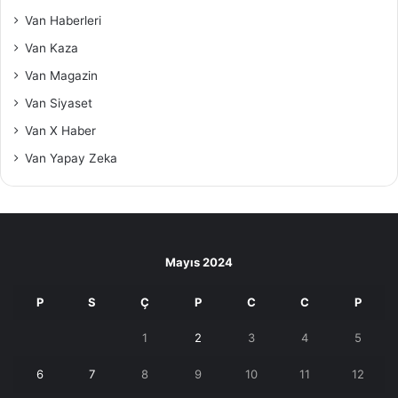
Van Haberleri
Van Kaza
Van Magazin
Van Siyaset
Van X Haber
Van Yapay Zeka
Mayıs 2024
P
S
Ç
P
C
C
P
1
2
3
4
5
6
7
8
9
10
11
12