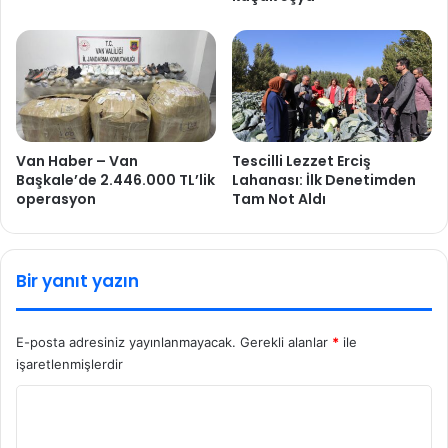
Van Haber – Van
Tescilli Lezzet Erciş
Başkale’de 2.446.000 TL’lik
Lahanası: İlk Denetimden
operasyon
Tam Not Aldı
Bir yanıt yazın
E-posta adresiniz yayınlanmayacak.
Gerekli alanlar
*
ile
işaretlenmişlerdir
Y
o