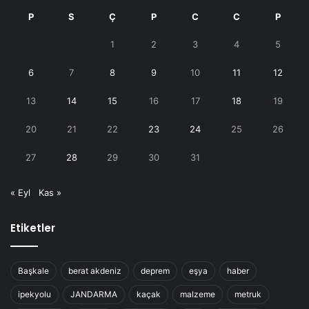
P
S
Ç
P
C
C
P
1
2
3
4
5
6
7
8
9
10
11
12
13
14
15
16
17
18
19
20
21
22
23
24
25
26
27
28
29
30
31
« Eyl
Kas »
Etiketler
Başkale
berat akdeniz
deprem
eşya
haber
ipekyolu
JANDARMA
kaçak
malzeme
metruk