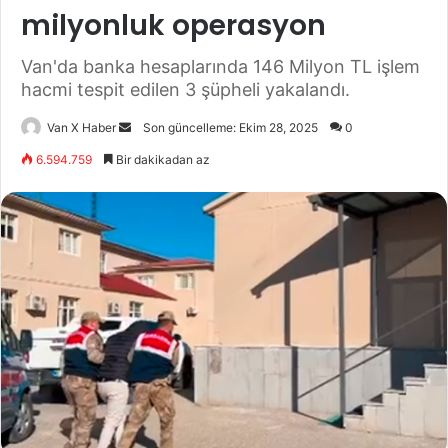
milyonluk operasyon
Van'da banka hesaplarında 146 Milyon TL işlem
hacmi tespit edilen 3 şüpheli yakalandı.
Bir
Van X Haber
Son güncelleme: Ekim 28, 2025
0
e-
6.594.759
Bir dakikadan az
posta
göndermek