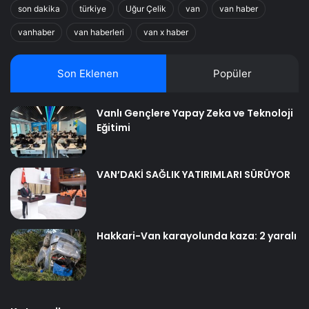
son dakika
türkiye
Uğur Çelik
van
van haber
vanhaber
van haberleri
van x haber
Son Eklenen
Popüler
Vanlı Gençlere Yapay Zeka ve Teknoloji
Eğitimi
VAN’DAKİ SAĞLIK YATIRIMLARI SÜRÜYOR
Hakkari-Van karayolunda kaza: 2 yaralı