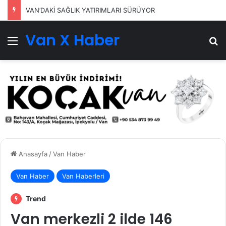
VAN’DAKİ SAĞLIK YATIRIMLARI SÜRÜYOR
Van X Haber
Menü
Ar
Anasayfa
/
Van Haber
Van Haber
Van Haberleri
Trend
Van merkezli 2 ilde 146