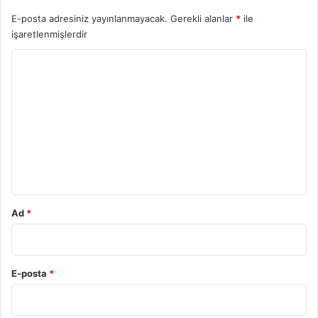
E-posta adresiniz yayınlanmayacak.
Gerekli alanlar
*
ile
işaretlenmişlerdir
Y
o
r
u
m
*
Ad
*
E-posta
*