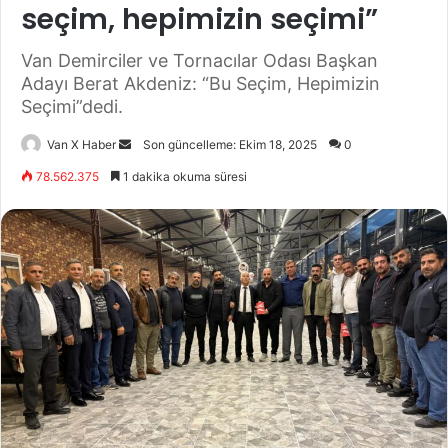
seçim, hepimizin seçimi”
Van Demirciler ve Tornacılar Odası Başkan
Adayı Berat Akdeniz: “Bu Seçim, Hepimizin
Seçimi”dedi.
Bir
Van X Haber
Son güncelleme: Ekim 18, 2025
0
e-
78.562.375
1 dakika okuma süresi
posta
göndermek