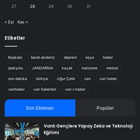
27
28
29
30
31
« Eyl
Kas »
Etiketler
Başkale
berat akdeniz
deprem
eşya
haber
ipekyolu
JANDARMA
kaçak
malzeme
metruk
son dakika
türkiye
Uğur Çelik
van
van haber
vanhaber
van haberleri
van x haber
Son Eklenen
Popüler
Vanlı Gençlere Yapay Zeka ve Teknoloji
Eğitimi