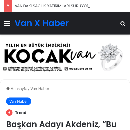
VAN’DAKİ SAĞLIK YATIRIMLARI SÜRÜYOR
Van X Haber
Menü
Ar
Anasayfa
/
Van Haber
Van Haber
Trend
Başkan Adayı Akdeniz, “Bu