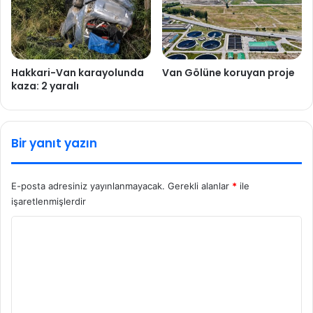
Hakkari-Van karayolunda
Van Gölüne koruyan proje
kaza: 2 yaralı
Bir yanıt yazın
E-posta adresiniz yayınlanmayacak.
Gerekli alanlar
*
ile
işaretlenmişlerdir
Y
o
r
u
m