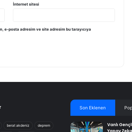
İnternet sitesi
m, e-posta adresim ve site adresim bu tarayıcıya
r
Son Eklenen
Pop
Vanlı Genç
berat akdeniz
deprem
Yapay Zeka