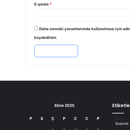
E-posta
*
Daha sonraki yorumlarımda kullanılması için adı
kaydedilsin.
Etiketle
Ekim 2025
P
S
Ç
P
C
C
P
Başkale