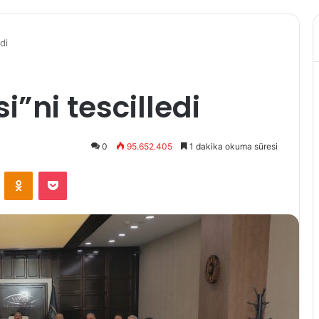
di
i”ni tescilledi
0
95.652.405
1 dakika okuma süresi
VKontakte
Odnoklassniki
Pocket