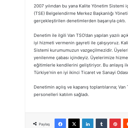
2007 yılından bu yana Kalite Yönetim Sistemi i
(TSE) Belgelendirme Merkez Başkanlığı Yönetim 
gerçekleştirilen denetimlerden başarıyla çıktı.
Denetim ile ilgili Van TSO’dan yapılan yazılı 
iyi hizmeti vermenin gayreti ile çalışıyoruz. K
Sistemi kurumumuzun vazgeçilmezidir. Üyelerimi
yenilenme çabası içindeyiz. Üyelerimize hizmet
eğitimlerle kendilerini geliştiriyor. Bu anlayış
Türkiye’nin en iyi ikinci Ticaret ve Sanayi Odası 
Denetimin açılış ve kapanış toplantılarına; Va
personelleri katılım sağladı.
Facebook
X
LinkedIn
Tumblr
Pint
Paylaş