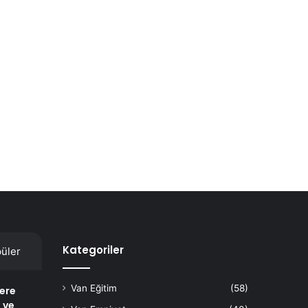
Kategoriler
üler
Van Eğitim
(58)
lere
 ve