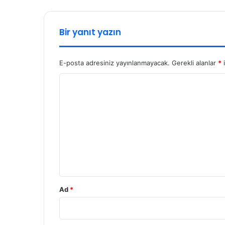
Bir yanıt yazın
E-posta adresiniz yayınlanmayacak.
Gerekli alanlar
*
i
Y
o
r
u
m
*
Ad
*