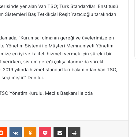
çerisinde yer alan Van TSO; Türk Standardları Enstitüsü
Sistemleri Baş Tetkikçisi Reşit Yazıcıoğlu tarafından
açıklamada, “Kurumsal olmanın gereği ve üyelerimize en
alite Yönetim Sistemi ile Müşteri Memnuniyeti Yönetim
ze en iyi ve kaliteli hizmeti vermek için sürekli bir
 verirken, sistem gereği çalışanlarımızda sürekli
 ile 2019 yılında hizmet standartları bakımından Van TSO,
seçilmiştir.” Denildi.
n TSO Yönetim Kurulu, Meclis Başkanı ile oda
erest
Reddit
VKontakte
Odnoklassniki
Pocket
E-Posta ile paylaş
Yazdır