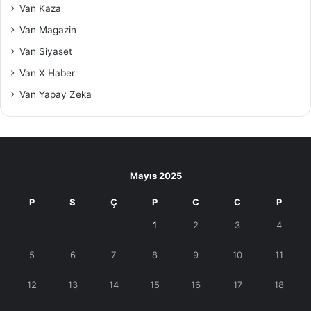
Van Kaza
Van Magazin
Van Siyaset
Van X Haber
Van Yapay Zeka
Mayıs 2025
P
S
Ç
P
C
C
P
1
2
3
4
5
6
7
8
9
10
11
12
13
14
15
16
17
18