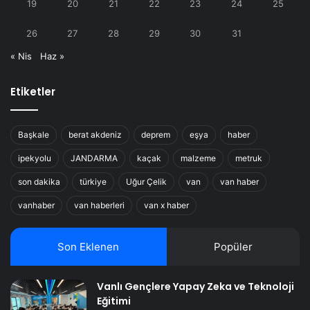
19
20
21
22
23
24
25
26
27
28
29
30
31
« Nis
Haz »
Etiketler
Başkale
berat akdeniz
deprem
eşya
haber
ipekyolu
JANDARMA
kaçak
malzeme
metruk
son dakika
türkiye
Uğur Çelik
van
van haber
vanhaber
van haberleri
van x haber
Son Eklenen
Popüler
Vanlı Gençlere Yapay Zeka ve Teknoloji
Eğitimi