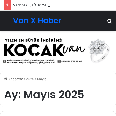
VAN’DAKİ SAĞLIK YATIRIMLARI SÜRÜYOR
Van X Haber
Menü
Ar
Anasayfa
/
2025
/
Mayıs
Ay:
Mayıs 2025