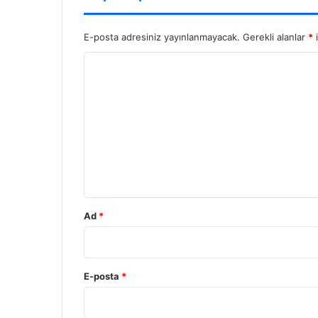
E-posta adresiniz yayınlanmayacak.
Gerekli alanlar
*
i
Y
o
r
u
m
*
Ad
*
E-posta
*