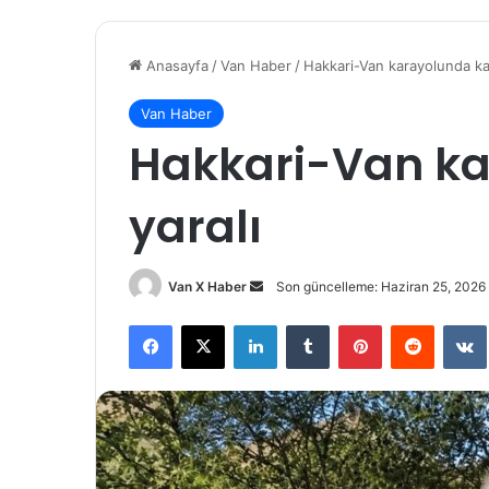
Anasayfa
/
Van Haber
/
Hakkari-Van karayolunda kaz
Van Haber
Hakkari-Van ka
yaralı
Bir
Van X Haber
Son güncelleme: Haziran 25, 2026
e-
Facebook
X
LinkedIn
Tumblr
Pinterest
Reddit
posta
göndermek