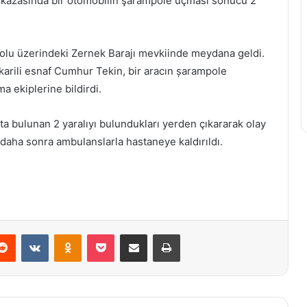
 kazasında bir otomobilin şarampole uçması sonucu 2
yolu üzerindeki Zernek Barajı mevkiinde meydana geldi.
karili esnaf Cumhur Tekin, bir aracın șarampole
 ekiplerine bildirdi.
ta bulunan 2 yaralıyı bulundukları yerden çıkararak olay
r daha sonra ambulanslarla hastaneye kaldırıldı.
erest
Reddit
VKontakte
Odnoklassniki
Pocket
E-Posta ile paylaş
Yazdır