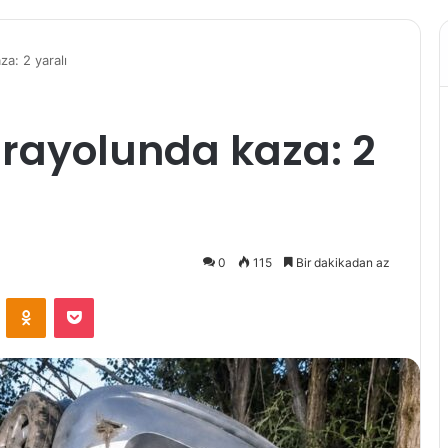
a: 2 yaralı
rayolunda kaza: 2
0
115
Bir dakikadan az
VKontakte
Odnoklassniki
Pocket