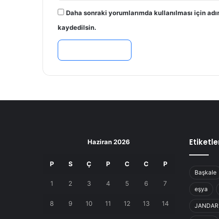
Daha sonraki yorumlarımda kullanılması için adı
kaydedilsin.
Etiketle
Haziran 2026
P
S
Ç
P
C
C
P
Başkale
1
2
3
4
5
6
7
eşya
8
9
10
11
12
13
14
JANDA