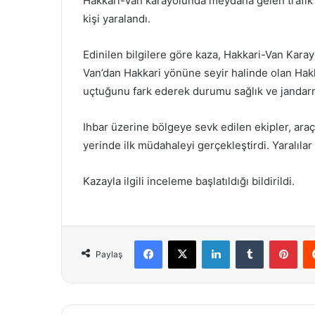
Hakkari-Van karayolunda meydana gelen trafik
kişi yaralandı.
Edinilen bilgilere göre kaza, Hakkari-Van Kara
Van’dan Hakkari yönüne seyir halinde olan Hak
uçtuğunu fark ederek durumu sağlık ve jandarma
Ihbar üzerine bölgeye sevk edilen ekipler, araç
yerinde ilk müdahaleyi gerçekleştirdi. Yaralıla
Kazayla ilgili inceleme başlatıldığı bildirildi.
Facebook
X
LinkedIn
Tumblr
Pint
Paylaş