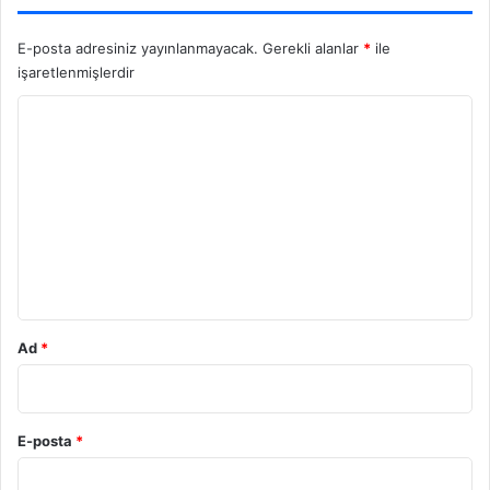
E-posta adresiniz yayınlanmayacak.
Gerekli alanlar
*
ile
işaretlenmişlerdir
Y
o
r
u
m
*
Ad
*
E-posta
*