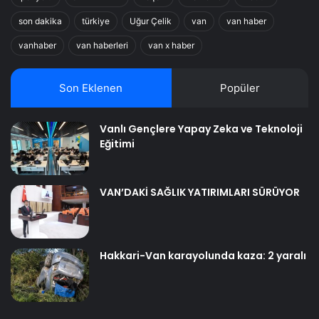
son dakika
türkiye
Uğur Çelik
van
van haber
vanhaber
van haberleri
van x haber
Son Eklenen
Popüler
Vanlı Gençlere Yapay Zeka ve Teknoloji
Eğitimi
VAN’DAKİ SAĞLIK YATIRIMLARI SÜRÜYOR
Hakkari-Van karayolunda kaza: 2 yaralı