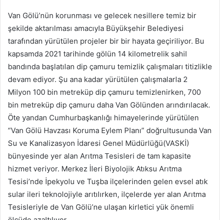
Van Gölü’nün korunması ve gelecek nesillere temiz bir
şekilde aktarılması amacıyla Büyükşehir Belediyesi
tarafından yürütülen projeler bir bir hayata geçiriliyor. Bu
kapsamda 2021 tarihinde gölün 14 kilometrelik sahil
bandında başlatılan dip çamuru temizlik çalışmaları titizlikle
devam ediyor. Şu ana kadar yürütülen çalışmalarla 2
Milyon 100 bin metreküp dip çamuru temizlenirken, 700
bin metreküp dip çamuru daha Van Gölünden arındırılacak.
Öte yandan Cumhurbaşkanlığı himayelerinde yürütülen
“Van Gölü Havzası Koruma Eylem Planı” doğrultusunda Van
Su ve Kanalizasyon İdaresi Genel Müdürlüğü(VASKİ)
bünyesinde yer alan Arıtma Tesisleri de tam kapasite
hizmet veriyor. Merkez İleri Biyolojik Atıksu Arıtma
Tesisi’nde İpekyolu ve Tuşba ilçelerinden gelen evsel atık
sular ileri teknolojiyle arıtılırken, ilçelerde yer alan Arıtma
Tesisleriyle de Van Gölü’ne ulaşan kirletici yük önemli
ölçüde azaltılıyor.