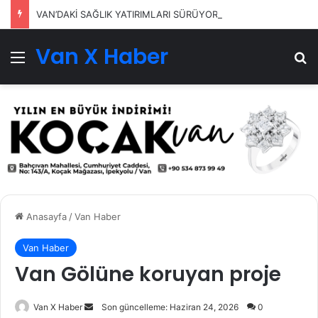
VAN’DAKİ SAĞLIK YATIRIMLARI SÜRÜYOR
Van X Haber
Menü
Ar
Anasayfa
/
Van Haber
Van Haber
Van Gölüne koruyan proje
Bir
Van X Haber
Son güncelleme: Haziran 24, 2026
0