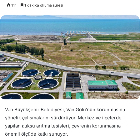
e-
111
1 dakika okuma süresi
posta
göndermek
Van Büyükşehir Belediyesi, Van Gölü’nün korunmasına
yönelik çalışmalarını sürdürüyor. Merkez ve ilçelerde
yapılan atıksu arıtma tesisleri, çevrenin korunmasına
önemli ölçüde katkı sunuyor.