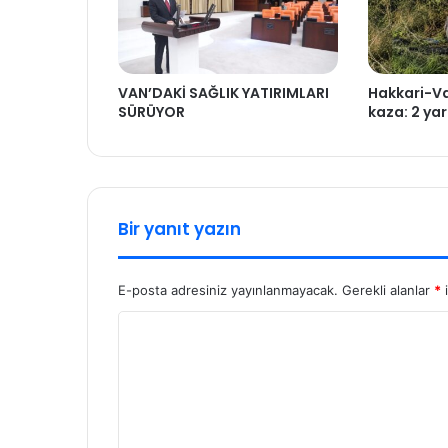
VAN’DAKİ SAĞLIK YATIRIMLARI
Hakkari-V
SÜRÜYOR
kaza: 2 yar
Bir yanıt yazın
E-posta adresiniz yayınlanmayacak.
Gerekli alanlar
*
i
Y
o
r
u
m