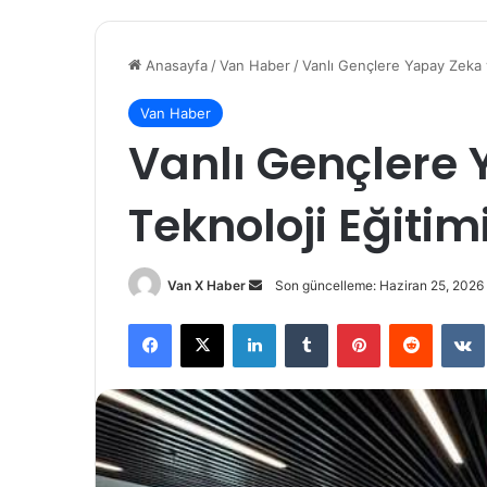
Anasayfa
/
Van Haber
/
Vanlı Gençlere Yapay Zeka v
Van Haber
Vanlı Gençlere
Teknoloji Eğitim
Bir
Van X Haber
Son güncelleme: Haziran 25, 2026
e-
Facebook
X
LinkedIn
Tumblr
Pinterest
Reddit
posta
göndermek