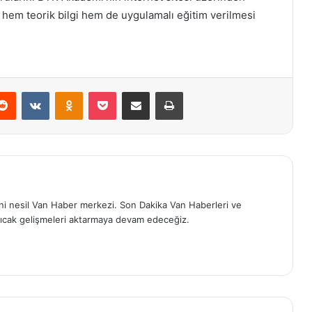
 hem teorik bilgi hem de uygulamalı eğitim verilmesi
erest
Reddit
VKontakte
Odnoklassniki
Pocket
E-Posta ile paylaş
Yazdır
eni nesil Van Haber merkezi. Son Dakika Van Haberleri ve
ıcak gelişmeleri aktarmaya devam edeceğiz.