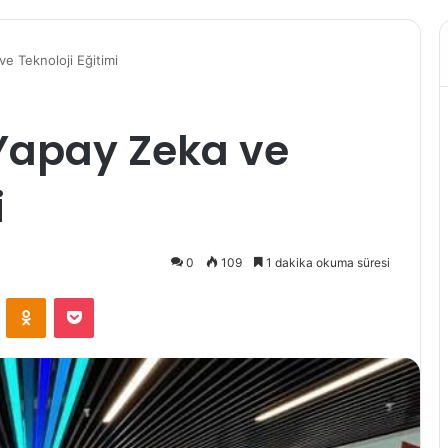
e Teknoloji Eğitimi
 Yapay Zeka ve
i
0
109
1 dakika okuma süresi
VKontakte
Odnoklassniki
Pocket