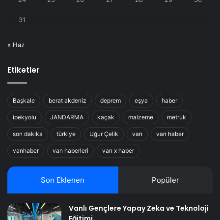
31
« Haz
Etiketler
Başkale
berat akdeniz
deprem
eşya
haber
ipekyolu
JANDARMA
kaçak
malzeme
metruk
son dakika
türkiye
Uğur Çelik
van
van haber
vanhaber
van haberleri
van x haber
Son Eklenen
Popüler
Vanlı Gençlere Yapay Zeka ve Teknoloji
Eğitimi