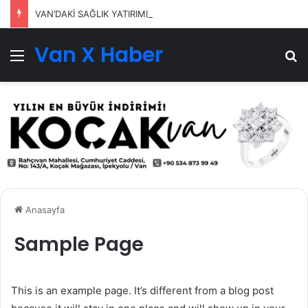
VAN’DAKİ SAĞLIK YATIRIMLARI SÜRÜYOR
Van X Haber
Menü
Ar
Anasayfa
Sample Page
This is an example page. It’s different from a blog post