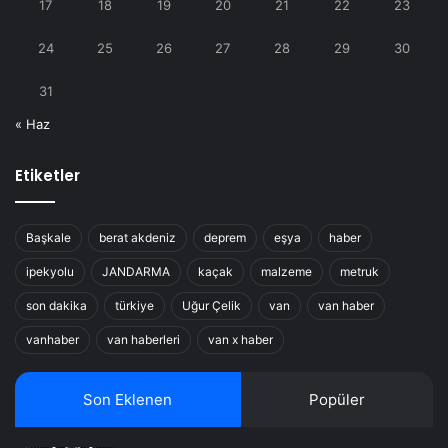
17
18
19
20
21
22
23
24
25
26
27
28
29
30
31
« Haz
Etiketler
Başkale
berat akdeniz
deprem
eşya
haber
ipekyolu
JANDARMA
kaçak
malzeme
metruk
son dakika
türkiye
Uğur Çelik
van
van haber
vanhaber
van haberleri
van x haber
Son Eklenen
Popüler