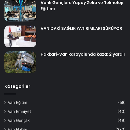
Vanlı Gençlere Yapay Zeka ve Teknoloji
Eğitimi
VAN’DAKİ SAĞLIK YATIRIMLARI SÜRÜYOR
Hakkari-Van karayolunda kaza: 2 yaralı
Kategoriler
Van Eğitim
(58)
Van Emniyet
(40)
Van Gençlik
(49)
Van Haber
(270)