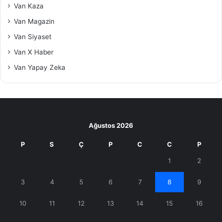
Van Kaza
Van Magazin
Van Siyaset
Van X Haber
Van Yapay Zeka
Ağustos 2026
P
S
Ç
P
C
C
P
1
2
3
4
5
6
7
8
9
10
11
12
13
14
15
16