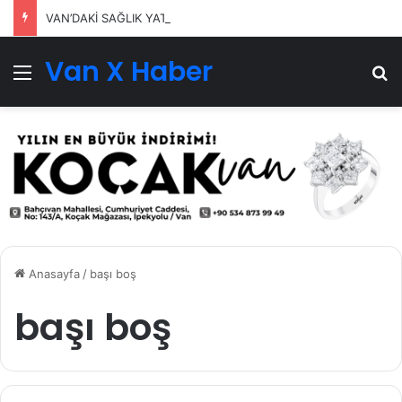
VAN’DAKİ SAĞLIK YATIRIMLARI SÜRÜYOR
Van X Haber
Menü
Ar
Anasayfa
/
başı boş
başı boş