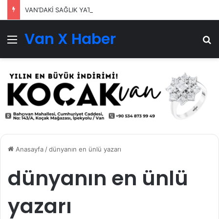
VAN’DAKİ SAĞLIK YATIRIMLARI SÜRÜYOR
Van X Haber
Menü
Ar
Anasayfa
/
dünyanın en ünlü yazarı
dünyanın en ünlü
yazarı