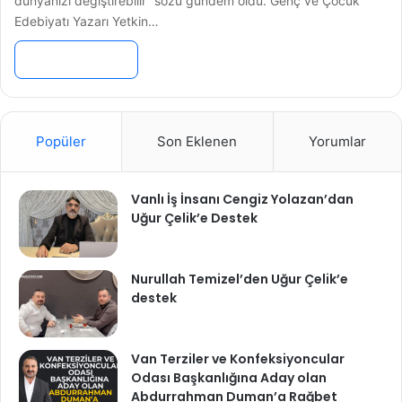
dünyanızı değiştirebilir” sözü gündem oldu. Genç ve Çocuk
Edebiyatı Yazarı Yetkin…
Devamını Oku »
Popüler
Son Eklenen
Yorumlar
Vanlı İş İnsanı Cengiz Yolazan’dan
Uğur Çelik’e Destek
Nurullah Temizel’den Uğur Çelik’e
destek
Van Terziler ve Konfeksiyoncular
Odası Başkanlığına Aday olan
Abdurrahman Duman’a Rağbet