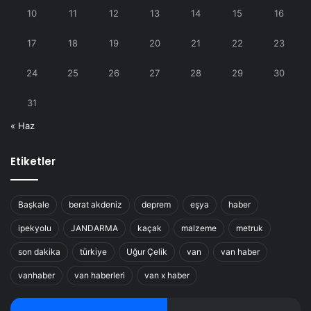
10
11
12
13
14
15
16
17
18
19
20
21
22
23
24
25
26
27
28
29
30
31
« Haz
Etiketler
Başkale
berat akdeniz
deprem
eşya
haber
ipekyolu
JANDARMA
kaçak
malzeme
metruk
son dakika
türkiye
Uğur Çelik
van
van haber
vanhaber
van haberleri
van x haber