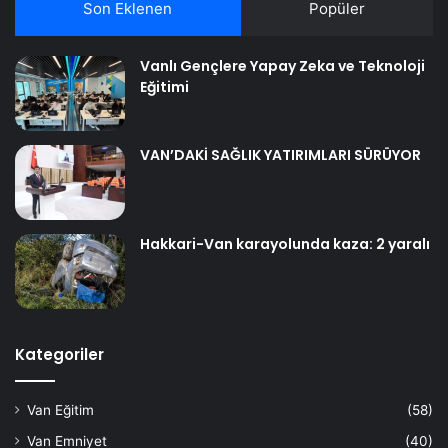
Son Eklenen
Popüler
Vanlı Gençlere Yapay Zeka ve Teknoloji
Eğitimi
VAN’DAKİ SAĞLIK YATIRIMLARI SÜRÜYOR
Hakkari-Van karayolunda kaza: 2 yaralı
Kategoriler
Van Eğitim
(58)
Van Emniyet
(40)