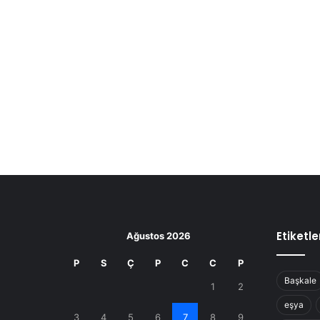
Etiketle
Ağustos 2026
P
S
Ç
P
C
C
P
Başkale
1
2
eşya
3
4
5
6
7
8
9