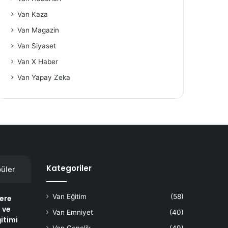
Van Kaza
Van Magazin
Van Siyaset
Van X Haber
Van Yapay Zeka
Kategoriler
üler
Van Eğitim
(58)
lere
 ve
Van Emniyet
(40)
itimi