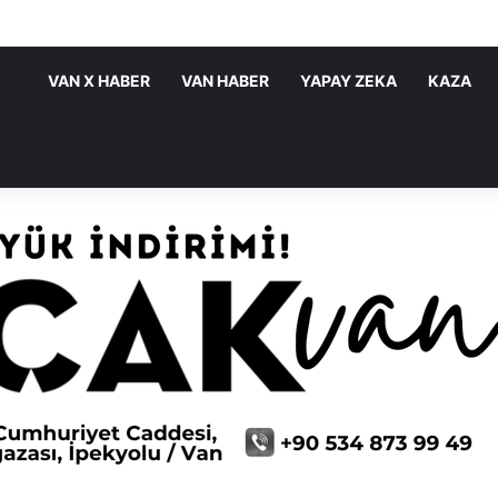
ATIRIMLARI SÜRÜYOR
VAN X HABER
VAN HABER
YAPAY ZEKA
KAZA