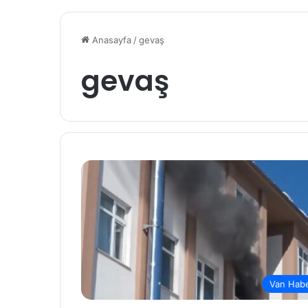
Anasayfa
/
gevaş
gevaş
Van Hab