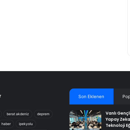
r
Son Eklenen
Pop
Vanlı Genç
berat akdeniz
deprem
Yapay Zeka
haber
ipekyolu
Teknoloji Eğ