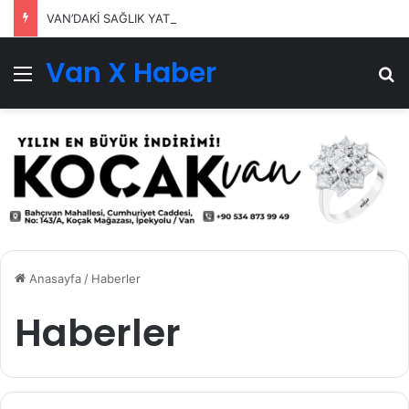
VAN’DAKİ SAĞLIK YATIRIMLARI SÜRÜYOR
Van X Haber
Menü
Ar
Anasayfa
/
Haberler
Haberler