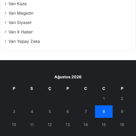
Van Kaza
Van Magazin
Van Siyaset
Van X Haber
Van Yapay Zeka
Ağustos 2026
P
S
Ç
P
C
C
P
1
2
3
4
5
6
7
8
9
10
11
12
13
14
15
16