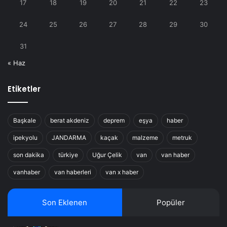
17
18
19
20
21
22
23
24
25
26
27
28
29
30
31
« Haz
Etiketler
Başkale
berat akdeniz
deprem
eşya
haber
ipekyolu
JANDARMA
kaçak
malzeme
metruk
son dakika
türkiye
Uğur Çelik
van
van haber
vanhaber
van haberleri
van x haber
Son Eklenen
Popüler