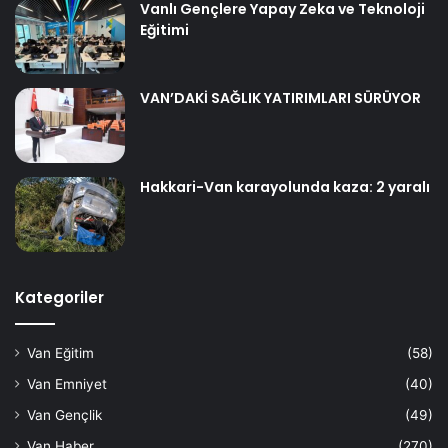
Vanlı Gençlere Yapay Zeka ve Teknoloji
Eğitimi
VAN’DAKİ SAĞLIK YATIRIMLARI SÜRÜYOR
Hakkari-Van karayolunda kaza: 2 yaralı
Kategoriler
Van Eğitim
(58)
Van Emniyet
(40)
Van Gençlik
(49)
Van Haber
(270)