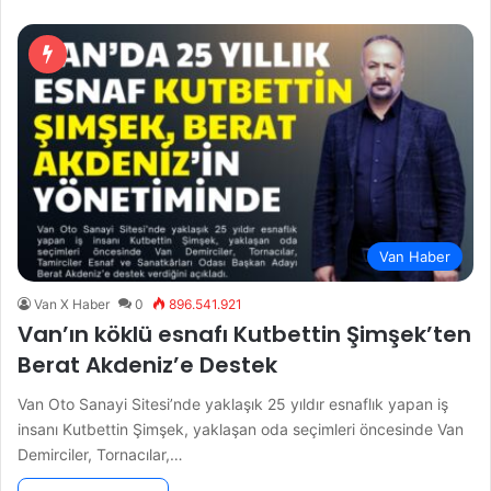
Van Haber
Van X Haber
0
896.541.921
Van’ın köklü esnafı Kutbettin Şimşek’ten
Berat Akdeniz’e Destek
Van Oto Sanayi Sitesi’nde yaklaşık 25 yıldır esnaflık yapan iş
insanı Kutbettin Şimşek, yaklaşan oda seçimleri öncesinde Van
Demirciler, Tornacılar,…