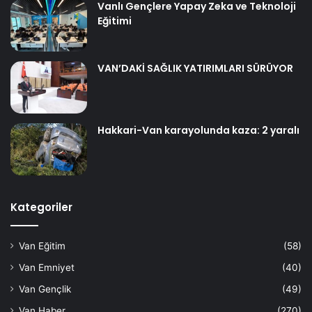
Vanlı Gençlere Yapay Zeka ve Teknoloji
Eğitimi
VAN’DAKİ SAĞLIK YATIRIMLARI SÜRÜYOR
Hakkari-Van karayolunda kaza: 2 yaralı
Kategoriler
Van Eğitim
(58)
Van Emniyet
(40)
Van Gençlik
(49)
Van Haber
(270)