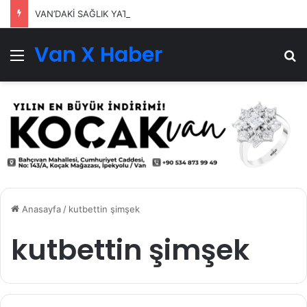
VAN’DAKİ SAĞLIK YATIRIMLARI SÜRÜYOR
Van X Haber
Menü
Ar
Anasayfa
/
kutbettin şimşek
kutbettin şimşek