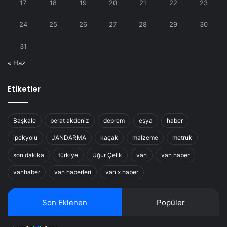
17
18
19
20
21
22
23
24
25
26
27
28
29
30
31
« Haz
Etiketler
Başkale
berat akdeniz
deprem
eşya
haber
ipekyolu
JANDARMA
kaçak
malzeme
metruk
son dakika
türkiye
Uğur Çelik
van
van haber
vanhaber
van haberleri
van x haber
Son Eklenen
Popüler