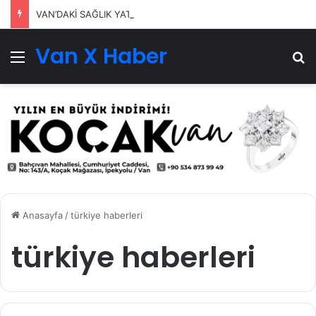
VAN’DAKİ SAĞLIK YATIRIMLARI SÜRÜYOR
Van X Haber
Menü
Ar
Anasayfa
/
türkiye haberleri
türkiye haberleri