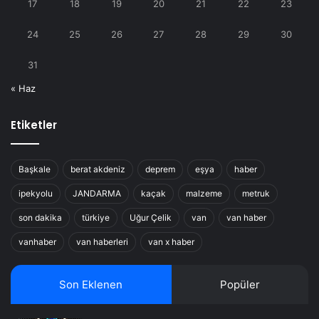
17
18
19
20
21
22
23
24
25
26
27
28
29
30
31
« Haz
Etiketler
Başkale
berat akdeniz
deprem
eşya
haber
ipekyolu
JANDARMA
kaçak
malzeme
metruk
son dakika
türkiye
Uğur Çelik
van
van haber
vanhaber
van haberleri
van x haber
Son Eklenen
Popüler