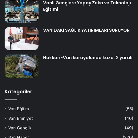
Vanlı Gençlere Yapay Zeka ve Teknoloji
Eğitimi
VAN’DAKİ SAĞLIK YATIRIMLARI SÜRÜYOR
Hakkari-Van karayolunda kaza: 2 yaralı
Kategoriler
Van Eğitim
(58)
Van Emniyet
(40)
Van Gençlik
(49)
Van Haber
(270)