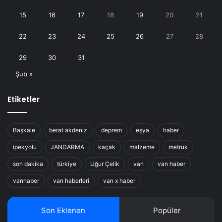
15
16
17
18
19
20
21
22
23
24
25
26
27
28
29
30
31
Şub »
Etiketler
Başkale
berat akdeniz
deprem
eşya
haber
ipekyolu
JANDARMA
kaçak
malzeme
metruk
son dakika
türkiye
Uğur Çelik
van
van haber
vanhaber
van haberleri
van x haber
Son Eklenen
Popüler