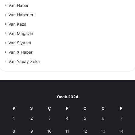
Van Haber
Van Haberleri
Van Kaza
Van Magazin
Van Siyaset
Van X Haber
Van Yapay Zeka
Ocak 2024
P
S
Ç
P
C
C
P
1
2
3
4
5
6
7
8
9
10
11
12
13
14