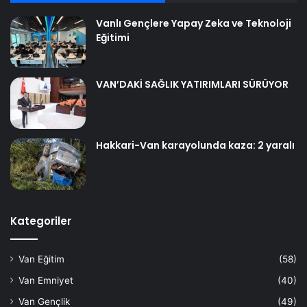
Vanlı Gençlere Yapay Zeka ve Teknoloji
Eğitimi
VAN’DAKİ SAĞLIK YATIRIMLARI SÜRÜYOR
Hakkari-Van karayolunda kaza: 2 yaralı
Kategoriler
Van Eğitim
(58)
Van Emniyet
(40)
Van Gençlik
(49)