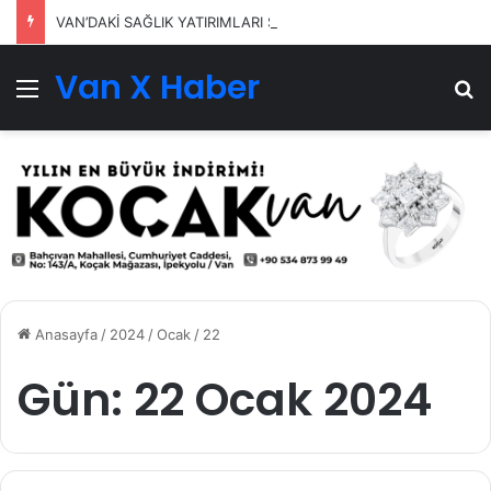
VAN’DAKİ SAĞLIK YATIRIMLARI SÜRÜYOR
Van X Haber
Menü
Ar
Anasayfa
/
2024
/
Ocak
/
22
Gün:
22 Ocak 2024