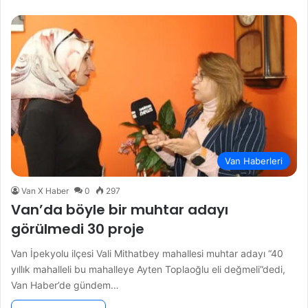
Van Haberleri
Van X Haber
0
297
Van’da böyle bir muhtar adayı
görülmedi 30 proje
Van İpekyolu ilçesi Vali Mithatbey mahallesi muhtar adayı “40
yıllık mahalleli bu mahalleye Ayten Toplaoğlu eli değmeli”dedi,
Van Haber’de gündem…