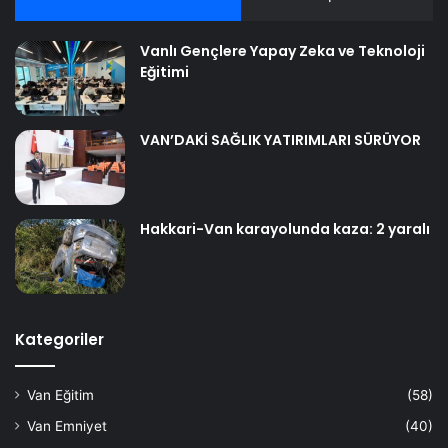
Vanlı Gençlere Yapay Zeka ve Teknoloji
Eğitimi
VAN’DAKİ SAĞLIK YATIRIMLARI SÜRÜYOR
Hakkari-Van karayolunda kaza: 2 yaralı
Kategoriler
Van Eğitim
(58)
Van Emniyet
(40)