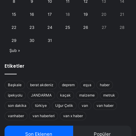
8
9
10
11
12
13
14
15
16
17
18
19
20
21
22
23
24
25
26
27
28
29
30
31
Şub »
Etiketler
Başkale
berat akdeniz
deprem
eşya
haber
ipekyolu
JANDARMA
kaçak
malzeme
metruk
son dakika
türkiye
Uğur Çelik
van
van haber
vanhaber
van haberleri
van x haber
Son Eklenen
Popüler