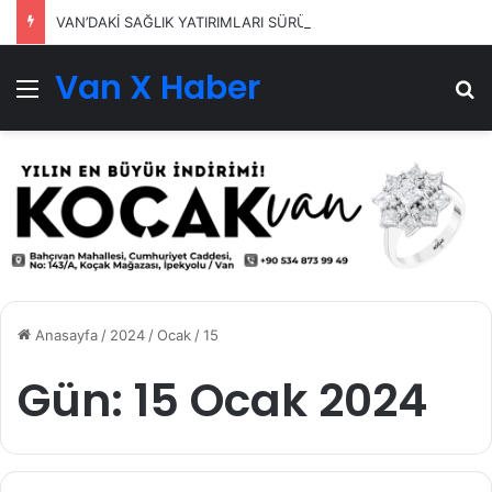
VAN’DAKİ SAĞLIK YATIRIMLARI SÜRÜYOR
Van X Haber
Menü
Ar
Anasayfa
/
2024
/
Ocak
/
15
Gün:
15 Ocak 2024