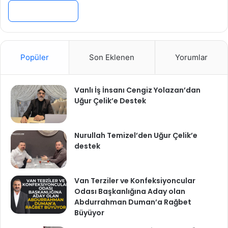
Devamını Oku »
Popüler
Son Eklenen
Yorumlar
Vanlı İş İnsanı Cengiz Yolazan’dan
Uğur Çelik’e Destek
Nurullah Temizel’den Uğur Çelik’e
destek
Van Terziler ve Konfeksiyoncular
Odası Başkanlığına Aday olan
Abdurrahman Duman’a Rağbet
Büyüyor