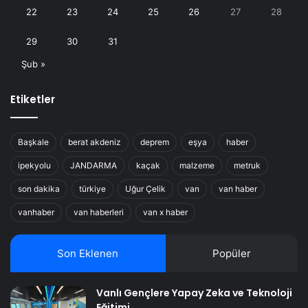
22
23
24
25
26
27
28
29
30
31
Şub »
Etiketler
Başkale
berat akdeniz
deprem
eşya
haber
ipekyolu
JANDARMA
kaçak
malzeme
metruk
son dakika
türkiye
Uğur Çelik
van
van haber
vanhaber
van haberleri
van x haber
Son Eklenen
Popüler
Vanlı Gençlere Yapay Zeka ve Teknoloji
Eğitimi