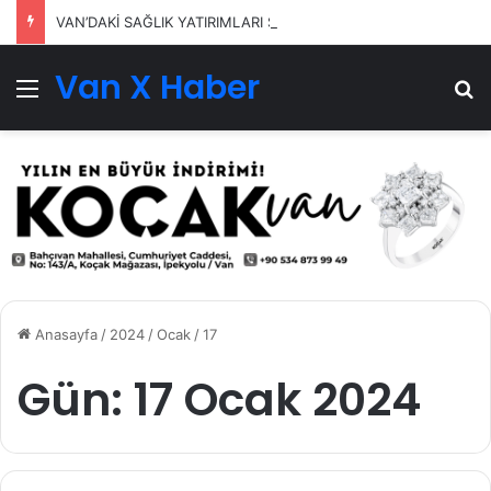
VAN’DAKİ SAĞLIK YATIRIMLARI SÜRÜYOR
Van X Haber
Menü
Ar
Anasayfa
/
2024
/
Ocak
/
17
Gün:
17 Ocak 2024