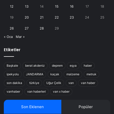
12
13
14
15
16
17
18
19
20
21
22
23
24
25
26
27
28
29
« Oca
Mar »
Etiketler
Başkale
berat akdeniz
deprem
eşya
haber
ipekyolu
JANDARMA
kaçak
malzeme
metruk
son dakika
türkiye
Uğur Çelik
van
van haber
vanhaber
van haberleri
van x haber
Son Eklenen
Popüler