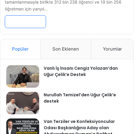
tamamlanmasıyla birlikte 312 bin 238 öğrenci ve 19 bin 256
öğretmen için yarıyıl…
Devamını Oku »
Popüler
Son Eklenen
Yorumlar
Vanlı İş İnsanı Cengiz Yolazan’dan
Uğur Çelik’e Destek
Nurullah Temizel’den Uğur Çelik’e
destek
Van Terziler ve Konfeksiyoncular
Odası Başkanlığına Aday olan
Abdurrahman Duman’a Rağbet