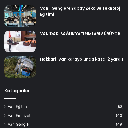
Vanlı Gençlere Yapay Zeka ve Teknoloji
Eğitimi
VAN’DAKİ SAĞLIK YATIRIMLARI SÜRÜYOR
Hakkari-Van karayolunda kaza: 2 yaralı
Kategoriler
Van Eğitim
(58)
Van Emniyet
(40)
Van Gençlik
(49)