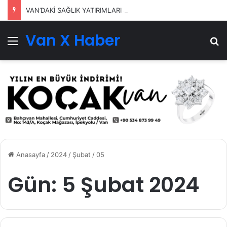
VAN’DAKİ SAĞLIK YATIRIMLARI SÜRÜYOR
Van X Haber
Menü
Ar
Anasayfa
/
2024
/
Şubat
/
05
Gün:
5 Şubat 2024