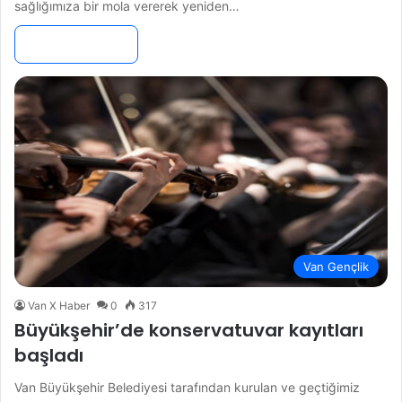
sağlığımıza bir mola vererek yeniden…
Devamını Oku »
Van Gençlik
Van X Haber
0
317
Büyükşehir’de konservatuvar kayıtları
başladı
Van Büyükşehir Belediyesi tarafından kurulan ve geçtiğimiz