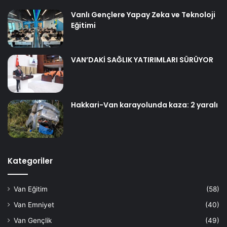
Vanlı Gençlere Yapay Zeka ve Teknoloji
Eğitimi
VAN’DAKİ SAĞLIK YATIRIMLARI SÜRÜYOR
Hakkari-Van karayolunda kaza: 2 yaralı
Kategoriler
Van Eğitim
(58)
Van Emniyet
(40)
Van Gençlik
(49)