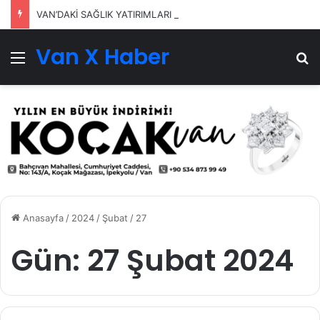
VAN’DAKİ SAĞLIK YATIRIMLARI SÜRÜYOR
Van X Haber
Menü
Ar
Anasayfa
/
2024
/
Şubat
/
27
Gün:
27 Şubat 2024