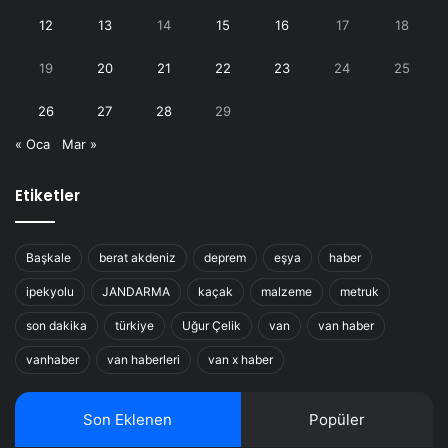
12
13
14
15
16
17
18
19
20
21
22
23
24
25
26
27
28
29
« Oca
Mar »
Etiketler
Başkale
berat akdeniz
deprem
eşya
haber
ipekyolu
JANDARMA
kaçak
malzeme
metruk
son dakika
türkiye
Uğur Çelik
van
van haber
vanhaber
van haberleri
van x haber
Son Eklenen
Popüler