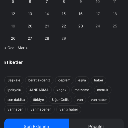
5
6
7
8
9
10
11
12
13
14
15
16
17
18
19
20
21
22
23
24
25
26
27
28
29
« Oca
Mar »
Etiketler
Başkale
berat akdeniz
deprem
eşya
haber
ipekyolu
JANDARMA
kaçak
malzeme
metruk
son dakika
türkiye
Uğur Çelik
van
van haber
vanhaber
van haberleri
van x haber
Son Eklenen
Popüler