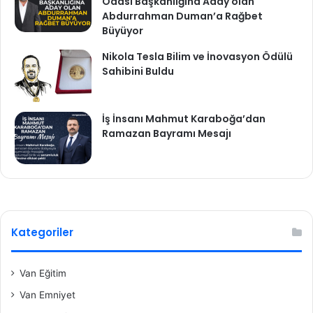
Odası Başkanlığına Aday olan
Abdurrahman Duman’a Rağbet
Büyüyor
Nikola Tesla Bilim ve İnovasyon Ödülü
Sahibini Buldu
İş İnsanı Mahmut Karaboğa’dan
Ramazan Bayramı Mesajı
Kategoriler
Van Eğitim
Van Emniyet