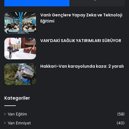
Vanlı Gençlere Yapay Zeka ve Teknoloji
Eğitimi
VAN’DAKİ SAĞLIK YATIRIMLARI SÜRÜYOR
Hakkari-Van karayolunda kaza: 2 yaralı
Kategoriler
Van Eğitim
(58)
Van Emniyet
(40)