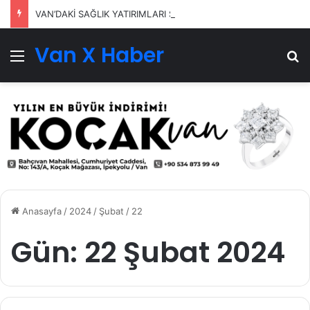
VAN’DAKİ SAĞLIK YATIRIMLARI SÜRÜYOR
Van X Haber
Menü
Ar
Anasayfa
/
2024
/
Şubat
/
22
Gün:
22 Şubat 2024