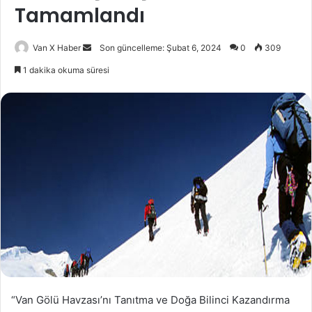
Tamamlandı
Bir
Van X Haber
Son güncelleme: Şubat 6, 2024
0
309
e-
1 dakika okuma süresi
posta
göndermek
“Van Gölü Havzası’nı Tanıtma ve Doğa Bilinci Kazandırma