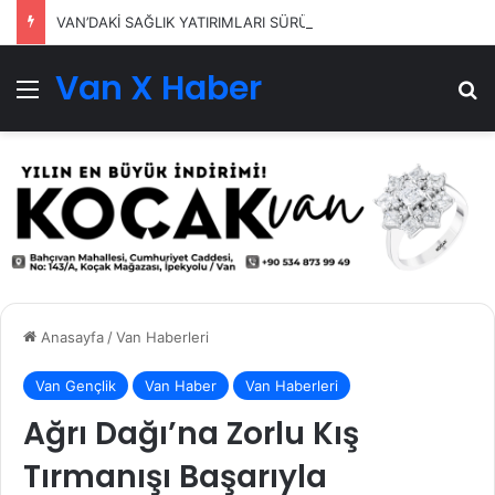
VAN’DAKİ SAĞLIK YATIRIMLARI SÜRÜYOR
Van X Haber
Menü
Ar
Anasayfa
/
Van Haberleri
Van Gençlik
Van Haber
Van Haberleri
Ağrı Dağı’na Zorlu Kış
Tırmanışı Başarıyla