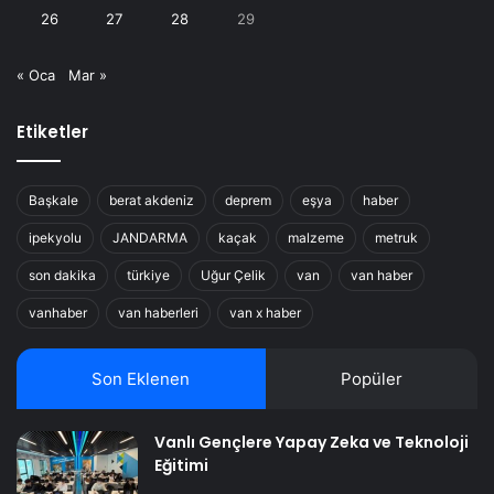
26
27
28
29
« Oca
Mar »
Etiketler
Başkale
berat akdeniz
deprem
eşya
haber
ipekyolu
JANDARMA
kaçak
malzeme
metruk
son dakika
türkiye
Uğur Çelik
van
van haber
vanhaber
van haberleri
van x haber
Son Eklenen
Popüler
Vanlı Gençlere Yapay Zeka ve Teknoloji
Eğitimi