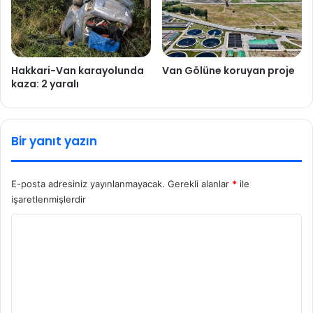
Hakkari-Van karayolunda
Van Gölüne koruyan proje
kaza: 2 yaralı
Bir yanıt yazın
E-posta adresiniz yayınlanmayacak.
Gerekli alanlar
*
ile
işaretlenmişlerdir
Y
o
r
u
m