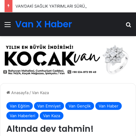
VAN’DAKİ SAĞLIK YATIRIMLARI SÜRÜYOR
Van X Haber
Menü
Ar
Anasayfa
/
Van Kaza
Van Eğitim
Van Emniyet
Van Gençlik
Van Haber
Van Haberleri
Van Kaza
Altında dev tahmin!