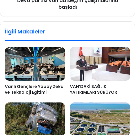
Deva partisi Van'da seç,im çalışmalarına
başladı
İlgili Makaleler
Vanlı Gençlere Yapay Zeka
VAN’DAKİ SAĞLIK
ve Teknoloji Eğitimi
YATIRIMLARI SÜRÜYOR