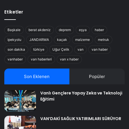
Etiketler
Başkale
berat akdeniz
deprem
eşya
haber
ipekyolu
JANDARMA
kaçak
malzeme
metruk
son dakika
türkiye
Uğur Çelik
van
van haber
vanhaber
van haberleri
van x haber
Son Eklenen
Popüler
Vanlı Gençlere Yapay Zeka ve Teknoloji
Eğitimi
VAN’DAKİ SAĞLIK YATIRIMLARI SÜRÜYOR