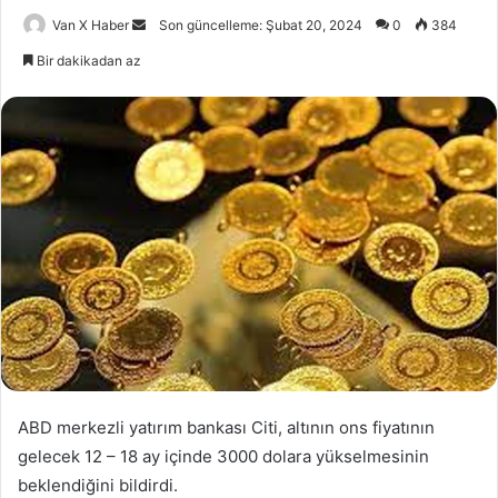
Bir
Van X Haber
Son güncelleme: Şubat 20, 2024
0
384
e-
Bir dakikadan az
posta
göndermek
ABD merkezli yatırım bankası Citi, altının ons fiyatının
gelecek 12 – 18 ay içinde 3000 dolara yükselmesinin
beklendiğini bildirdi.