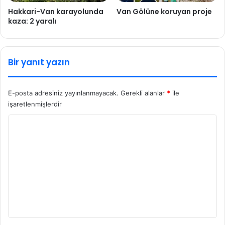
Hakkari-Van karayolunda
Van Gölüne koruyan proje
kaza: 2 yaralı
Bir yanıt yazın
E-posta adresiniz yayınlanmayacak.
Gerekli alanlar
*
ile
işaretlenmişlerdir
Y
o
r
u
m
*