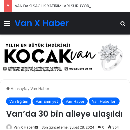
VAN’DAKİ SAĞLIK YATIRIMLARI SÜRÜYOR
Van X Haber
Menü
Ar
Anasayfa
/
Van Haber
Van Eğitim
Van Emniyet
Van Haber
Van Haberleri
Van’da 30 bin aileye ulaşıldı
Bir
Van X Haber
Son güncelleme: Şubat 28, 2024
0
354