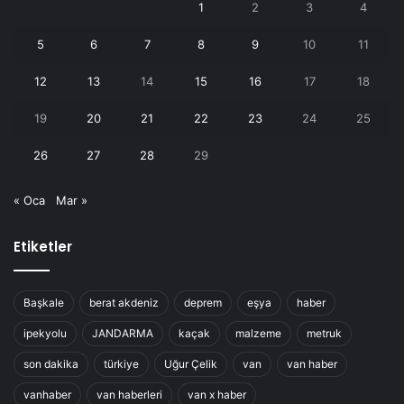
1
2
3
4
5
6
7
8
9
10
11
12
13
14
15
16
17
18
19
20
21
22
23
24
25
26
27
28
29
« Oca
Mar »
Etiketler
Başkale
berat akdeniz
deprem
eşya
haber
ipekyolu
JANDARMA
kaçak
malzeme
metruk
son dakika
türkiye
Uğur Çelik
van
van haber
vanhaber
van haberleri
van x haber