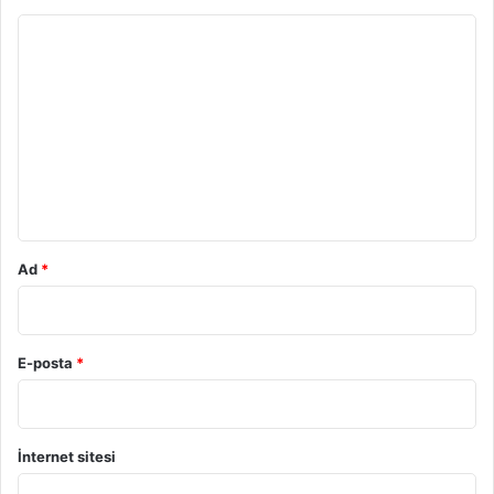
Y
o
r
u
m
*
Ad
*
E-posta
*
İnternet sitesi