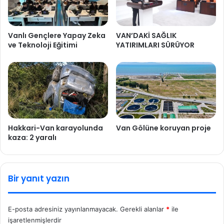
Vanlı Gençlere Yapay Zeka
VAN’DAKİ SAĞLIK
ve Teknoloji Eğitimi
YATIRIMLARI SÜRÜYOR
Hakkari-Van karayolunda
Van Gölüne koruyan proje
kaza: 2 yaralı
Bir yanıt yazın
E-posta adresiniz yayınlanmayacak.
Gerekli alanlar
*
ile
işaretlenmişlerdir