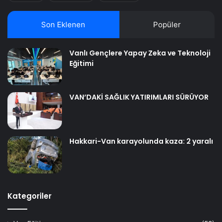
Son Eklenen
Popüler
Vanlı Gençlere Yapay Zeka ve Teknoloji
Eğitimi
VAN’DAKİ SAĞLIK YATIRIMLARI SÜRÜYOR
Hakkari-Van karayolunda kaza: 2 yaralı
Kategoriler