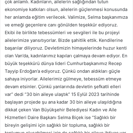
çok anlamlı. Kadınların, ailelerin sağlığından tutun
ekonomiye katkıları olsun, ailelerin güçlenmesi konusunda
her anlamda eğitim verilecek. Valimize, Selma başkanımıza
ve emeği geçenlere canı gönülden teşekkür ediyoruz.
Ekibi ile birlikte tebessümleri ve sevgileri ile bu projeyi
ailelerimize yansıtıyorlar. Bizde şahitlik ettik. Kendilerine
başarılar diliyoruz. Devletimizin himayelerinde huzur kenti
olan Van’da, kadınlarımız kapıları çalmaya devam ediyor. En
büyük teşekkürü dünya lideri Cumhurbaşkanımız Recep
Tayyip Erdoğan’a ediyoruz. Çünkü ondan aldıkları güçle
sahaya iniyorlar. Ailelerimiz gülmeye, tebessüm etmeye
devam etsinler. Çünkü yanlarında devletin şefkatli elleri
var” dedi “30 bin aileye ulaştık” 15 Eylül 2023 tarihinde
başlayan projede şu ana kadar 30 bin aileye ulaşıldığına
dikkat çeken Van Büyükşehir Belediyesi Kadın ve Aile
Hizmetleri Daire Başkanı Selma Biçek ise “Sağlıklı bir
bireyin gelişimi için sağlıklı bir topluma, sağlıklı bir
toplumun oluşabilmesi için de sağlıklı bir aileye ihtiyaç var.