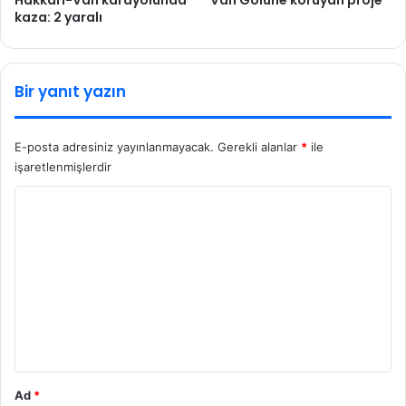
Hakkari-Van karayolunda
Van Gölüne koruyan proje
kaza: 2 yaralı
Bir yanıt yazın
E-posta adresiniz yayınlanmayacak.
Gerekli alanlar
*
ile
işaretlenmişlerdir
Y
o
r
u
m
*
Ad
*