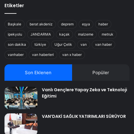
Etiketler
Başkale
berat akdeniz
deprem
eşya
haber
ipekyolu
JANDARMA
kaçak
malzeme
metruk
son dakika
türkiye
Uğur Çelik
van
van haber
vanhaber
van haberleri
van x haber
Son Eklenen
Popüler
Vanlı Gençlere Yapay Zeka ve Teknoloji
Eğitimi
VAN’DAKİ SAĞLIK YATIRIMLARI SÜRÜYOR