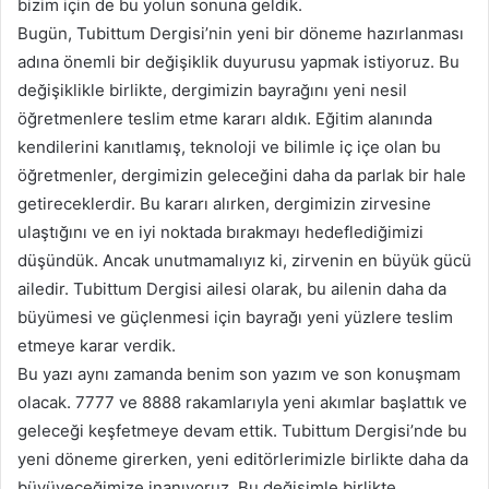
bizim için de bu yolun sonuna geldik.
Bugün, Tubittum Dergisi’nin yeni bir döneme hazırlanması
adına önemli bir değişiklik duyurusu yapmak istiyoruz. Bu
değişiklikle birlikte, dergimizin bayrağını yeni nesil
öğretmenlere teslim etme kararı aldık. Eğitim alanında
kendilerini kanıtlamış, teknoloji ve bilimle iç içe olan bu
öğretmenler, dergimizin geleceğini daha da parlak bir hale
getireceklerdir. Bu kararı alırken, dergimizin zirvesine
ulaştığını ve en iyi noktada bırakmayı hedeflediğimizi
düşündük. Ancak unutmamalıyız ki, zirvenin en büyük gücü
ailedir. Tubittum Dergisi ailesi olarak, bu ailenin daha da
büyümesi ve güçlenmesi için bayrağı yeni yüzlere teslim
etmeye karar verdik.
Bu yazı aynı zamanda benim son yazım ve son konuşmam
olacak. 7777 ve 8888 rakamlarıyla yeni akımlar başlattık ve
geleceği keşfetmeye devam ettik. Tubittum Dergisi’nde bu
yeni döneme girerken, yeni editörlerimizle birlikte daha da
büyüyeceğimize inanıyoruz. Bu değişimle birlikte,