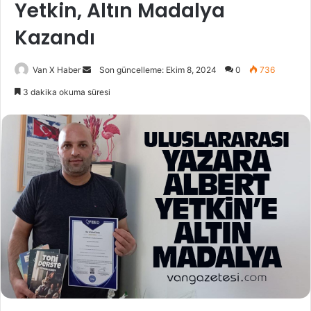
Yetkin, Altın Madalya
Kazandı
Bir
Van X Haber
Son güncelleme: Ekim 8, 2024
0
736
e-
3 dakika okuma süresi
posta
göndermek