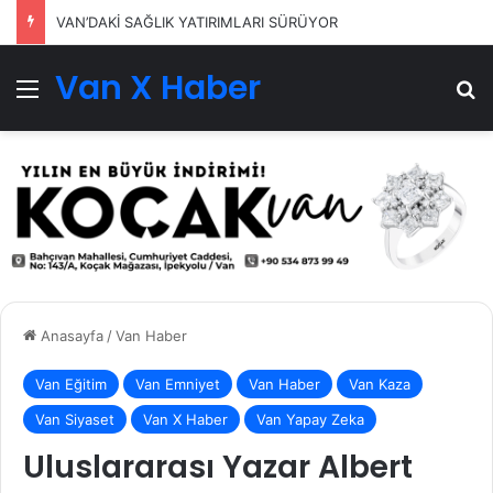
VAN’DAKİ SAĞLIK YATIRIMLARI SÜRÜYOR
Van X Haber
Menü
Ar
Anasayfa
/
Van Haber
Van Eğitim
Van Emniyet
Van Haber
Van Kaza
Van Siyaset
Van X Haber
Van Yapay Zeka
Uluslararası Yazar Albert