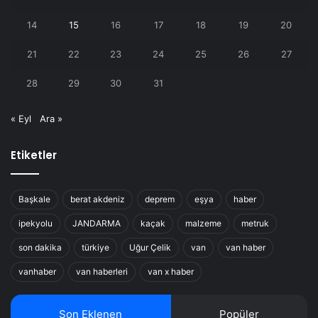
14
15
16
17
18
19
20
21
22
23
24
25
26
27
28
29
30
31
« Eyl
Ara »
Etiketler
Başkale
berat akdeniz
deprem
eşya
haber
ipekyolu
JANDARMA
kaçak
malzeme
metruk
son dakika
türkiye
Uğur Çelik
van
van haber
vanhaber
van haberleri
van x haber
Son Eklenen
Popüler