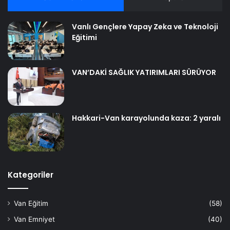
Vanlı Gençlere Yapay Zeka ve Teknoloji
Eğitimi
VAN’DAKİ SAĞLIK YATIRIMLARI SÜRÜYOR
Hakkari-Van karayolunda kaza: 2 yaralı
Kategoriler
Van Eğitim
(58)
Van Emniyet
(40)