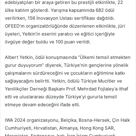
edebiyatçıları bir araya getiren bu prestijli etkinlikte, 22
ülke katılım gösterdi. Yarışma kapsamında 682 ödül
verilirken, 156 İnovasyon Ustası sertifikası dağıtıldı.
OFEED’m organizatörlüğünde düzenlenen etkinlikte, jüri
üyeleri, Yetkin’in eserini yaratıcı ve eğitici içeriğiyle
övgüye değer buldu ve 100 puan verildi.
Albert Yetkin, ödül konuşmasında “Ülkemi temsil etmekten
gurur duyuyorum” diyerek, Türkiye’nin gençlerine yönelik
çalışmalarını sürdüreceğini ve çocukların eğitimine katkı
sağlayacağını belirtti. Yetkin, ödülü Türkiye Mucitler ve
Yenilikçiler Derneği Başkanı Prof. Mehrdad Fojlaley’a ithaf
etti ve uluslararası düzeyde Türkiye’yi gururla temsil
etmeye devam edeceğini ifade etti.
IWA 2024 organizasyonu, Belçika, Bosna-Hersek, Çin Halk
Cumhuriyeti, Hırvatistan, Almanya, Hong Kong SAR,
Macaristan, Endonezya, Irak, İran İslam Cumhuriyeti,