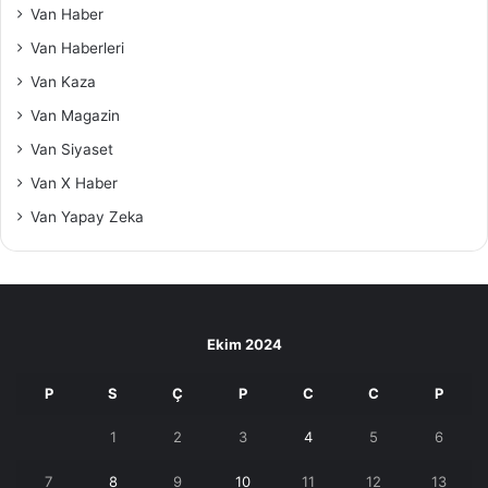
Van Haber
Van Haberleri
Van Kaza
Van Magazin
Van Siyaset
Van X Haber
Van Yapay Zeka
Ekim 2024
P
S
Ç
P
C
C
P
1
2
3
4
5
6
7
8
9
10
11
12
13