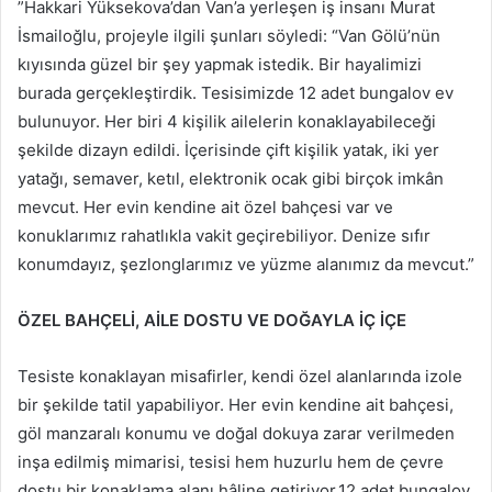
”Hakkari Yüksekova’dan Van’a yerleşen iş insanı Murat
İsmailoğlu, projeyle ilgili şunları söyledi: “Van Gölü’nün
kıyısında güzel bir şey yapmak istedik. Bir hayalimizi
burada gerçekleştirdik. Tesisimizde 12 adet bungalov ev
bulunuyor. Her biri 4 kişilik ailelerin konaklayabileceği
şekilde dizayn edildi. İçerisinde çift kişilik yatak, iki yer
yatağı, semaver, ketıl, elektronik ocak gibi birçok imkân
mevcut. Her evin kendine ait özel bahçesi var ve
konuklarımız rahatlıkla vakit geçirebiliyor. Denize sıfır
konumdayız, şezlonglarımız ve yüzme alanımız da mevcut.”
ÖZEL BAHÇELİ, AİLE DOSTU VE DOĞAYLA İÇ İÇE
Tesiste konaklayan misafirler, kendi özel alanlarında izole
bir şekilde tatil yapabiliyor. Her evin kendine ait bahçesi,
göl manzaralı konumu ve doğal dokuya zarar verilmeden
inşa edilmiş mimarisi, tesisi hem huzurlu hem de çevre
dostu bir konaklama alanı hâline getiriyor.12 adet bungalov