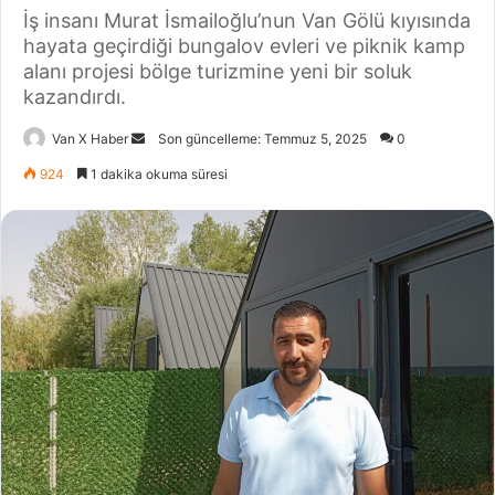
İş insanı Murat İsmailoğlu’nun Van Gölü kıyısında
hayata geçirdiği bungalov evleri ve piknik kamp
alanı projesi bölge turizmine yeni bir soluk
kazandırdı.
Bir
Van X Haber
Son güncelleme: Temmuz 5, 2025
0
e-
924
1 dakika okuma süresi
posta
göndermek