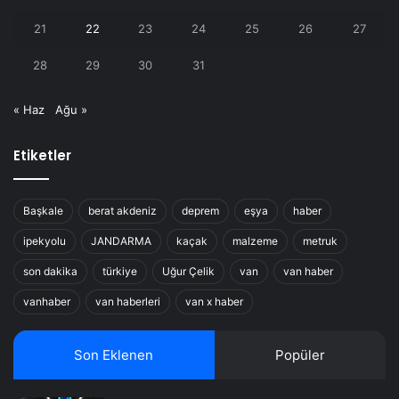
21
22
23
24
25
26
27
28
29
30
31
« Haz
Ağu »
Etiketler
Başkale
berat akdeniz
deprem
eşya
haber
ipekyolu
JANDARMA
kaçak
malzeme
metruk
son dakika
türkiye
Uğur Çelik
van
van haber
vanhaber
van haberleri
van x haber
Son Eklenen
Popüler