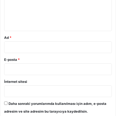
u
m
*
Ad
*
E-posta
*
İnternet sitesi
Daha sonraki yorumlarımda kullanılması için adım, e-posta
adresim ve site adresim bu tarayıcıya kaydedilsin.