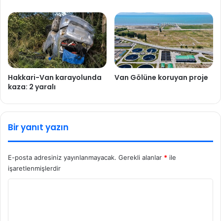
Hakkari-Van karayolunda
Van Gölüne koruyan proje
kaza: 2 yaralı
Bir yanıt yazın
E-posta adresiniz yayınlanmayacak.
Gerekli alanlar
*
ile
işaretlenmişlerdir
Y
o
r