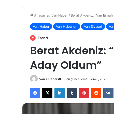
Anasayfa
/
Van Haber
/
Berat Akdeniz: “Van Esnafı
Van Haber
Van Haberleri
Van Siyaset
Va
Trend
Berat Akdeniz: “
Aday Oldum”
Bir
Van X Haber
Son güncelleme: Ekim 8, 2025
e-
Facebook
X
LinkedIn
Tumblr
Pinterest
Reddit
posta
göndermek