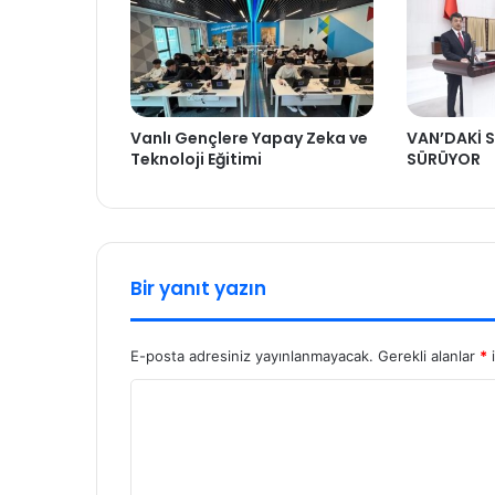
Vanlı Gençlere Yapay Zeka ve
VAN’DAKİ S
Teknoloji Eğitimi
SÜRÜYOR
Bir yanıt yazın
E-posta adresiniz yayınlanmayacak.
Gerekli alanlar
*
i
Y
o
r