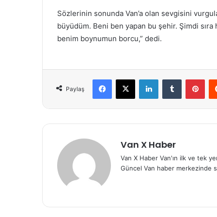
Sözlerinin sonunda Van’a olan sevgisini vurgu
büyüdüm. Beni ben yapan bu şehir. Şimdi sıra
benim boynumun borcu,” dedi.
Facebook
X
LinkedIn
Tumblr
Pint
Paylaş
Van X Haber
Van X Haber Van'ın ilk ve tek y
Güncel Van haber merkezinde s