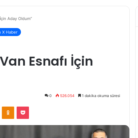
 İçin Aday Oldum”
n X Haber
Van Esnafı İçin
0
526.054
1 dakika okuma süresi
VKontakte
Odnoklassniki
Pocket