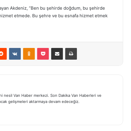
layan Akdeniz, “Ben bu şehirde doğdum, bu şehirde
 hizmet etmede. Bu şehre ve bu esnafa hizmet etmek
erest
Reddit
VKontakte
Odnoklassniki
Pocket
E-Posta ile paylaş
Yazdır
eni nesil Van Haber merkezi. Son Dakika Van Haberleri ve
ıcak gelişmeleri aktarmaya devam edeceğiz.