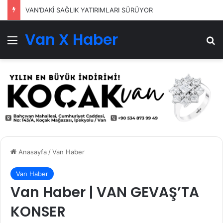
VAN’DAKİ SAĞLIK YATIRIMLARI SÜRÜYOR
Van X Haber
Menü
Ar
Anasayfa
/
Van Haber
Van Haber
Van Haber | VAN GEVAŞ’TA
KONSER