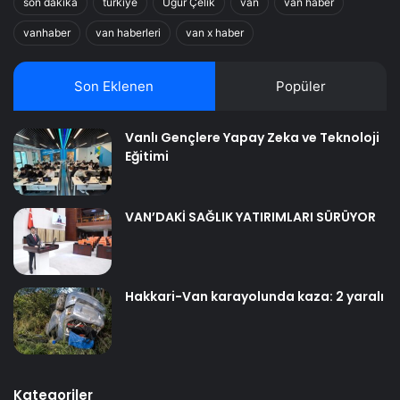
son dakika
türkiye
Uğur Çelik
van
van haber
vanhaber
van haberleri
van x haber
Son Eklenen
Popüler
Vanlı Gençlere Yapay Zeka ve Teknoloji
Eğitimi
VAN’DAKİ SAĞLIK YATIRIMLARI SÜRÜYOR
Hakkari-Van karayolunda kaza: 2 yaralı
Kategoriler