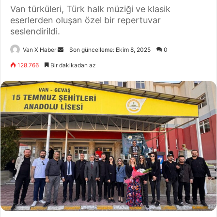
Van türküleri, Türk halk müziği ve klasik
eserlerden oluşan özel bir repertuvar
seslendirildi.
Bir
Van X Haber
Son güncelleme: Ekim 8, 2025
0
e-
128.766
Bir dakikadan az
posta
göndermek