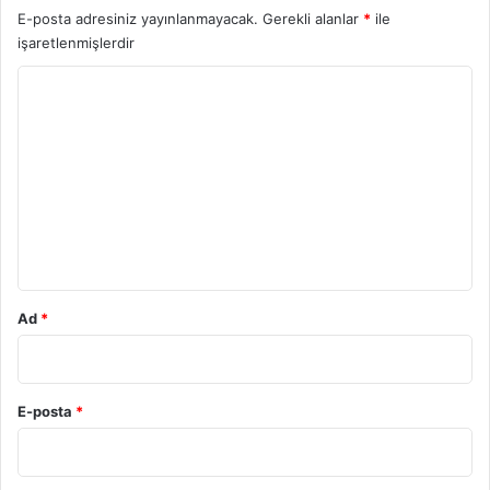
E-posta adresiniz yayınlanmayacak.
Gerekli alanlar
*
ile
işaretlenmişlerdir
Y
o
r
u
m
*
Ad
*
E-posta
*