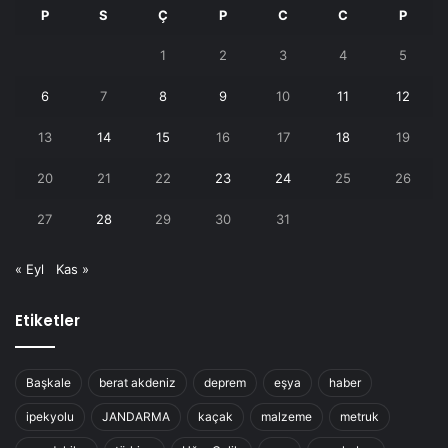
P
S
Ç
P
C
C
P
1
2
3
4
5
6
7
8
9
10
11
12
13
14
15
16
17
18
19
20
21
22
23
24
25
26
27
28
29
30
31
« Eyl
Kas »
Etiketler
Başkale
berat akdeniz
deprem
eşya
haber
ipekyolu
JANDARMA
kaçak
malzeme
metruk