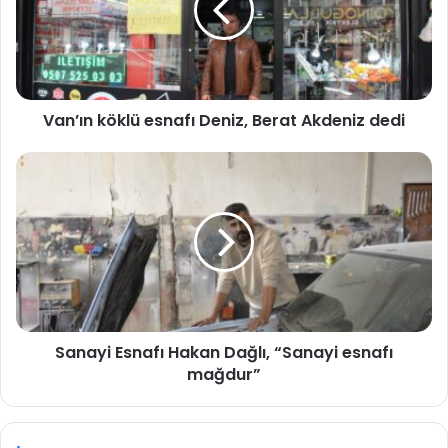
Van’ın köklü esnafı Deniz, Berat Akdeniz dedi
Sanayi Esnafı Hakan Dağlı, “Sanayi esnafı
mağdur”