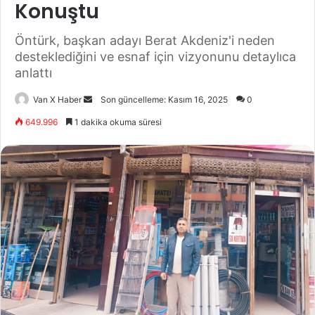
Konuştu
Öntürk, başkan adayı Berat Akdeniz'i neden
desteklediğini ve esnaf için vizyonunu detaylıca
anlattı
Bir
Van X Haber
Son güncelleme: Kasım 16, 2025
0
e-
649.996
1 dakika okuma süresi
posta
göndermek