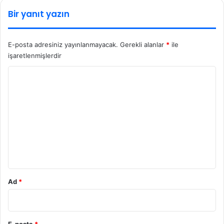
Bir yanıt yazın
E-posta adresiniz yayınlanmayacak.
Gerekli alanlar
*
ile
işaretlenmişlerdir
Y
o
r
u
m
*
Ad
*
E-posta
*