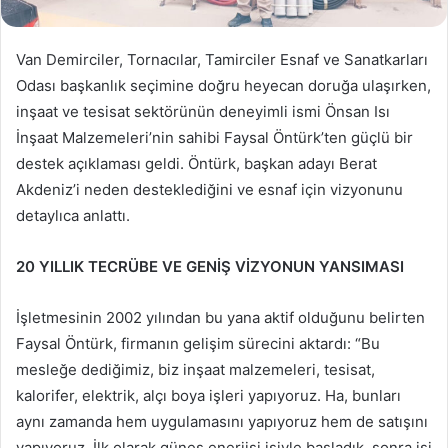
Van Demirciler, Tornacılar, Tamirciler Esnaf ve Sanatkarları
Odası başkanlık seçimine doğru heyecan doruğa ulaşırken,
inşaat ve tesisat sektörünün deneyimli ismi Önsan Isı
İnşaat Malzemeleri’nin sahibi Faysal Öntürk’ten güçlü bir
destek açıklaması geldi. Öntürk, başkan adayı Berat
Akdeniz’i neden desteklediğini ve esnaf için vizyonunu
detaylıca anlattı.
20 YILLIK TECRÜBE VE GENİŞ VİZYONUN YANSIMASI
İşletmesinin 2002 yılından bu yana aktif olduğunu belirten
Faysal Öntürk, firmanın gelişim sürecini aktardı: “Bu
mesleğe dediğimiz, biz inşaat malzemeleri, tesisat,
kalorifer, elektrik, alçı boya işleri yapıyoruz. Ha, bunları
aynı zamanda hem uygulamasını yapıyoruz hem de satışını
yapıyoruz. İlk olarak güneş enerjisi işiyle başladık, sonra işi