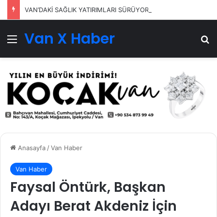
VAN’DAKİ SAĞLIK YATIRIMLARI SÜRÜYOR
Van X Haber
Menü
Ar
Anasayfa
/
Van Haber
Van Haber
Faysal Öntürk, Başkan
Adayı Berat Akdeniz İçin