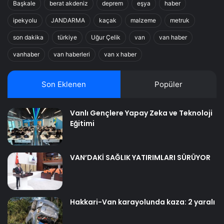
Başkale
berat akdeniz
deprem
eşya
haber
ipekyolu
JANDARMA
kaçak
malzeme
metruk
son dakika
türkiye
Uğur Çelik
van
van haber
vanhaber
van haberleri
van x haber
Son Eklenen
Popüler
Vanlı Gençlere Yapay Zeka ve Teknoloji
Eğitimi
VAN’DAKİ SAĞLIK YATIRIMLARI SÜRÜYOR
Hakkari-Van karayolunda kaza: 2 yaralı