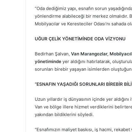
“Oda dediğimiz yapı, esnafın sorun yaşadığında
yönlendirme alabileceği bir merkez olmalıdır. B
Mobilyacılar ve Keresteciler Odası’nı sahada ol
UĞUR ÇELİK YÖNETİMİNDE ODA VİZYONU
Bedirhan Şalvan,
Van Marangozlar, Mobilyacıl
yönetiminde
yer aldığını hatırlatarak, oluştu
sorunları birebir yaşayan isimlerden oluştuğunu
“ESNAFIN YAŞADIĞI SORUNLARI BİREBİR BİL
Uzun yıllardır iş dünyasının içinde yer aldığın
Van ve bölge illere hizmet verdiklerini belirter
yakından bildiklerini söyledi.
“Esnafımızın maliyet baskısı, iş hacmi, rekabet 