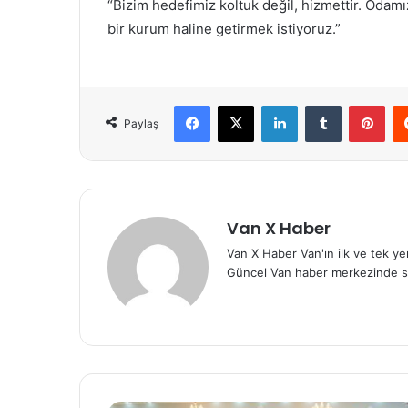
“Bizim hedefimiz koltuk değil, hizmettir. Odam
bir kurum haline getirmek istiyoruz.”
Facebook
X
LinkedIn
Tumblr
Pint
Paylaş
Van X Haber
Van X Haber Van'ın ilk ve tek y
Güncel Van haber merkezinde s