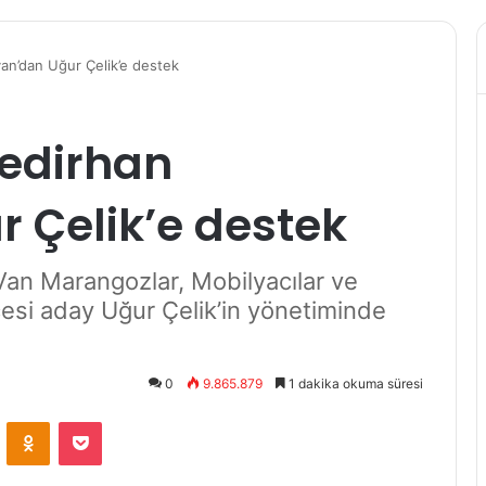
lvan’dan Uğur Çelik’e destek
Bedirhan
 Çelik’e destek
 Van Marangozlar, Mobilyacılar ve
cesi aday Uğur Çelik’in yönetiminde
0
9.865.879
1 dakika okuma süresi
VKontakte
Odnoklassniki
Pocket