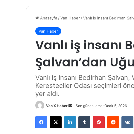
Anasayfa
/
Van Haber
/
Vanlı iş insanı Bedirhan Şa
Van Haber
Vanlı iş insanı 
Şalvan’dan Uğur
Vanlı iş insanı Bedirhan Şalvan,
Keresteciler Odası seçimleri ön
yer aldı.
Bir
Van X Haber
Son güncelleme: Ocak 5, 2026
e-
Facebook
X
LinkedIn
Tumblr
Pinterest
Reddit
posta
göndermek