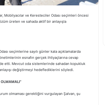
r, Mobilyacılar ve Keresteciler Odası seçimleri öncesi
çözüm üreten ve sahada aktif bir anlayışla
dası seçimlerine sayılı günler kala açıklamalarda
önetimlerinin esnafın gerçek ihtiyaçlarına cevap
fade etti. Mevcut oda sistemlerinde sahadan kopukluk
layışı değiştirmeyi hedeflediklerini söyledi.
R OLMAMALI”
 kurum olmaması gerektiğini vurgulayan Şalvan, şu