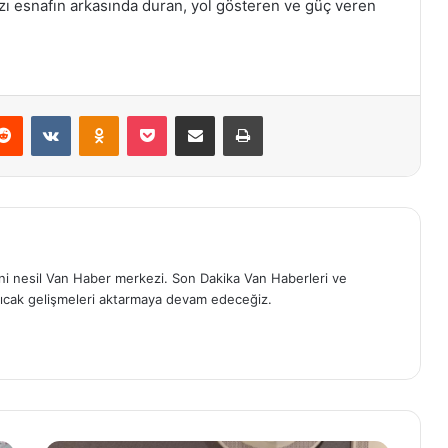
ızı esnafın arkasında duran, yol gösteren ve güç veren
erest
Reddit
VKontakte
Odnoklassniki
Pocket
E-Posta ile paylaş
Yazdır
eni nesil Van Haber merkezi. Son Dakika Van Haberleri ve
ıcak gelişmeleri aktarmaya devam edeceğiz.