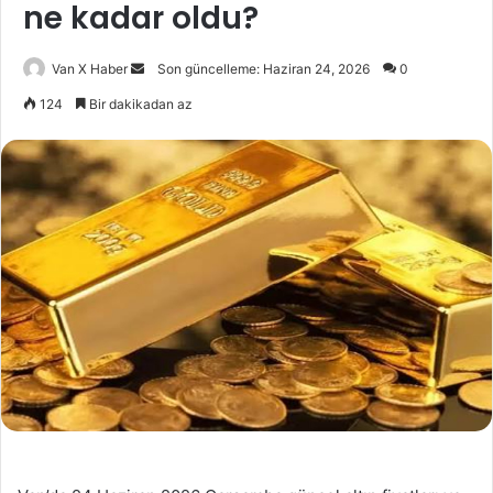
ne kadar oldu?
Bir
Van X Haber
Son güncelleme: Haziran 24, 2026
0
e-
124
Bir dakikadan az
posta
göndermek