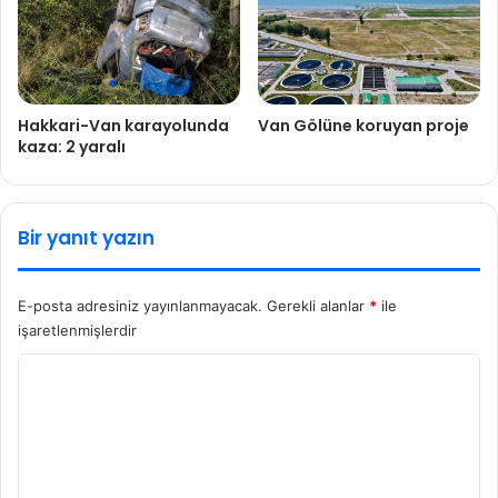
Hakkari-Van karayolunda
Van Gölüne koruyan proje
kaza: 2 yaralı
Bir yanıt yazın
E-posta adresiniz yayınlanmayacak.
Gerekli alanlar
*
ile
işaretlenmişlerdir
Y
o
r
u