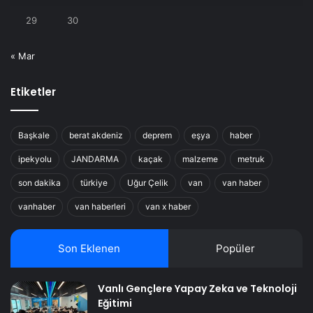
29
30
« Mar
Etiketler
Başkale
berat akdeniz
deprem
eşya
haber
ipekyolu
JANDARMA
kaçak
malzeme
metruk
son dakika
türkiye
Uğur Çelik
van
van haber
vanhaber
van haberleri
van x haber
Son Eklenen
Popüler
Vanlı Gençlere Yapay Zeka ve Teknoloji
Eğitimi