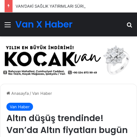
VAN’DAKİ SAĞLIK YATIRIMLARI SÜRÜYOR
Van X Haber
Menü
Ar
Anasayfa
/
Van Haber
Van Haber
Altın düşüş trendinde!
Van’da Altın fiyatları bugün