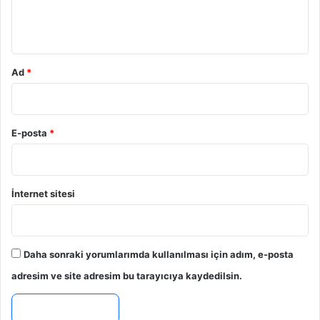
m
*
Ad
*
E-posta
*
İnternet sitesi
Daha sonraki yorumlarımda kullanılması için adım, e-posta
adresim ve site adresim bu tarayıcıya kaydedilsin.