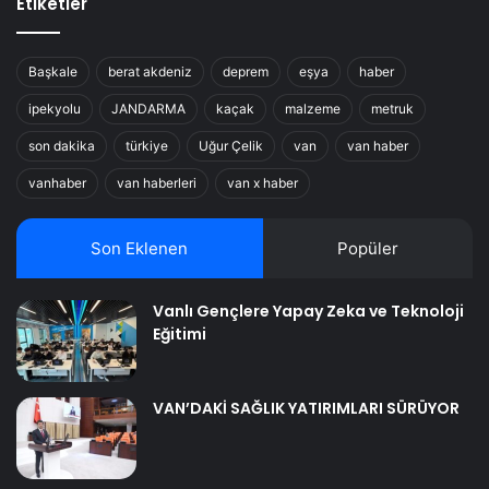
Etiketler
Başkale
berat akdeniz
deprem
eşya
haber
ipekyolu
JANDARMA
kaçak
malzeme
metruk
son dakika
türkiye
Uğur Çelik
van
van haber
vanhaber
van haberleri
van x haber
Son Eklenen
Popüler
Vanlı Gençlere Yapay Zeka ve Teknoloji
Eğitimi
VAN’DAKİ SAĞLIK YATIRIMLARI SÜRÜYOR