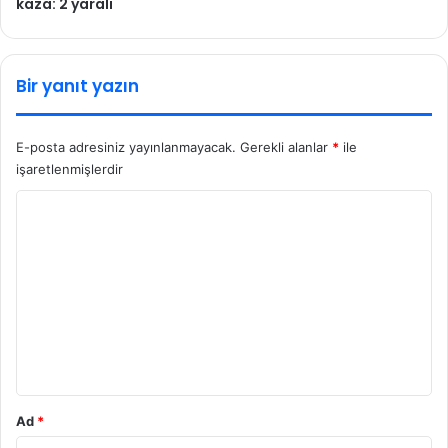
kaza: 2 yaralı
Bir yanıt yazın
E-posta adresiniz yayınlanmayacak.
Gerekli alanlar
*
ile
işaretlenmişlerdir
Y
o
r
u
m
*
Ad
*