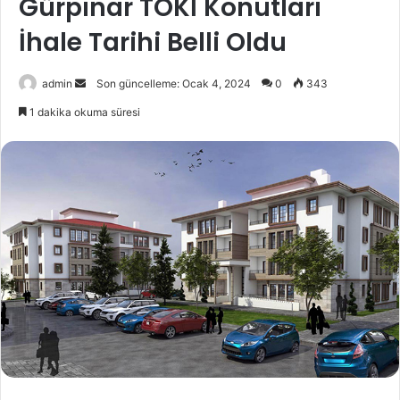
Gürpınar TOKİ Konutları
İhale Tarihi Belli Oldu
Bir
admin
Son güncelleme: Ocak 4, 2024
0
343
e-
1 dakika okuma süresi
posta
göndermek