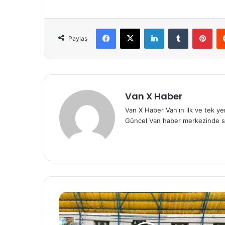
Facebook
X
LinkedIn
Tumblr
Pint
Paylaş
Van X Haber
Van X Haber Van'ın ilk ve tek y
Güncel Van haber merkezinde s