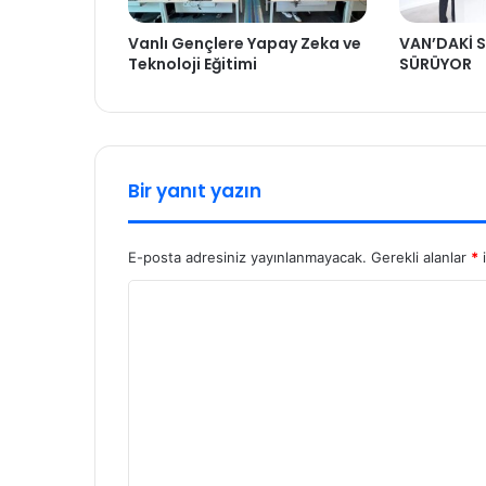
Vanlı Gençlere Yapay Zeka ve
VAN’DAKİ S
Teknoloji Eğitimi
SÜRÜYOR
Bir yanıt yazın
E-posta adresiniz yayınlanmayacak.
Gerekli alanlar
*
i
Y
o
r
u
m
*