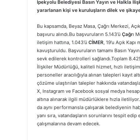
İpekyolu Belediyesi Basın Yayın ve Halkla İli
yararlanan kişi ve kuruluşların dilek ve şikay
Bu kapsamda, Beyaz Masa, Çağrı Merkezi, Açı
başvuru alındı.Bu başvuruların 5.143’ü
Çağr
ı M
iletişim hattına, 1.043’ü
CİMER
, 19’u Açık Kapı
kavuşturuldu. Başvuruların tamamı Basın Yayın v
sevk edilerek kontrolleri sağlandı.Toplam 8.42
İlişkiler Müdürlüğü, kaliteli hizmet, hızlı ileti
personeller aracılığıyla alınan talepleri kayıt alt
çözüme ulaştırılan talepler hakkında vatandaşla
X, Instagram ve Facebook sosyal medya hesaplar
altına alınarak ilgili müdürlüklere hızla iletiliy
da aynı performansla çalışarak belediyenin ha
yanı sıra, vatandaşların sorunlarını tespit ed
çalışmalarına devam edecek.