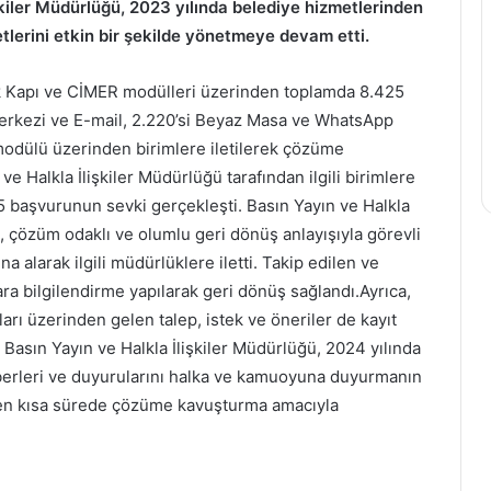
şkiler Müdürlüğü, 2023 yılında belediye hizmetlerinden
etlerini etkin bir şekilde yönetmeye devam etti.
k Kapı ve CİMER modülleri üzerinden toplamda 8.425
erkezi ve E-mail, 2.220’si Beyaz Masa ve WhatsApp
 modülü üzerinden birimlere iletilerek çözüme
e Halkla İlişkiler Müdürlüğü tarafından ilgili birimlere
5 başvurunun sevki gerçekleşti. Basın Yayın ve Halkla
şim, çözüm odaklı ve olumlu geri dönüş anlayışıyla görevli
ına alarak ilgili müdürlüklere iletti. Takip edilen ve
ra bilgilendirme yapılarak geri dönüş sağlandı.Ayrıca,
ı üzerinden gelen talep, istek ve öneriler de kayıt
or. Basın Yayın ve Halkla İlişkiler Müdürlüğü, 2024 yılında
berleri ve duyurularını halka ve kamuoyuna duyurmanın
ip en kısa sürede çözüme kavuşturma amacıyla