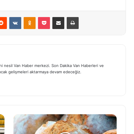
erest
Reddit
VKontakte
Odnoklassniki
Pocket
E-Posta ile paylaş
Yazdır
eni nesil Van Haber merkezi. Son Dakika Van Haberleri ve
ıcak gelişmeleri aktarmaya devam edeceğiz.