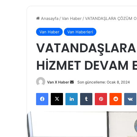
Anasayfa
/
Van Haber
/
VATANDAŞLARA ÇÖZÜM OD
Van Haber
Van Haberleri
VATANDAŞLARA
HİZMET DEVAM 
Bir
Van X Haber
Son güncelleme: Ocak 8, 2024
e-
Facebook
X
LinkedIn
Tumblr
Pinterest
Reddit
posta
göndermek