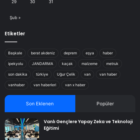
29
30
31
Şub »
Etiketler
Başkale
berat akdeniz
deprem
eşya
haber
ipekyolu
JANDARMA
kaçak
malzeme
metruk
son dakika
türkiye
Uğur Çelik
van
van haber
vanhaber
van haberleri
van x haber
Son Eklenen
Popüler
Vanlı Gençlere Yapay Zeka ve Teknoloji
Eğitimi