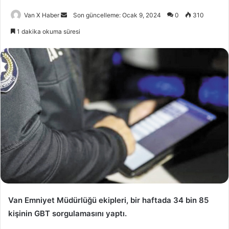
Bir
Van X Haber
Son güncelleme: Ocak 9, 2024
0
310
e-
1 dakika okuma süresi
posta
göndermek
Van Emniyet Müdürlüğü ekipleri, bir haftada 34 bin 85
kişinin GBT sorgulamasını yaptı.