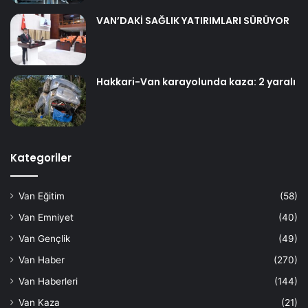
VAN’DAKİ SAĞLIK YATIRIMLARI SÜRÜYOR
Hakkari-Van karayolunda kaza: 2 yaralı
Kategoriler
Van Eğitim
(58)
Van Emniyet
(40)
Van Gençlik
(49)
Van Haber
(270)
Van Haberleri
(144)
Van Kaza
(21)