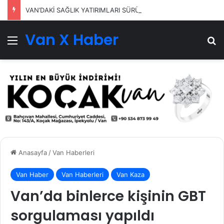
VAN’DAKİ SAĞLIK YATIRIMLARI SÜRÜYOR
Van X Haber
Menü
Ar
Anasayfa
/
Van Haberleri
Van Haber
Van Haberleri
Van Kaza
Van’da binlerce kişinin GBT
sorgulaması yapıldı