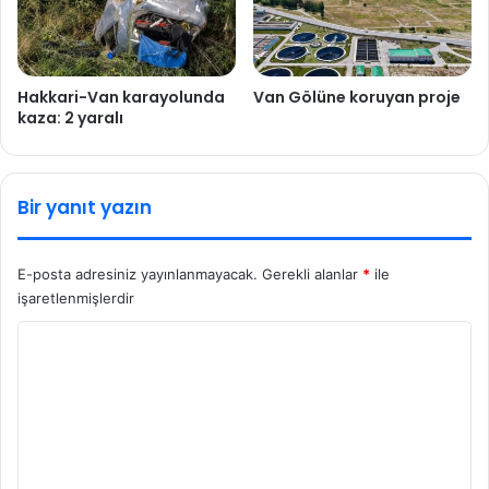
Hakkari-Van karayolunda
Van Gölüne koruyan proje
kaza: 2 yaralı
Bir yanıt yazın
E-posta adresiniz yayınlanmayacak.
Gerekli alanlar
*
ile
işaretlenmişlerdir
Y
o
r
u
m