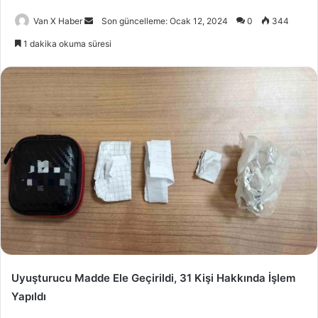
Bir
Van X Haber
Son güncelleme: Ocak 12, 2024
0
344
e-
1 dakika okuma süresi
posta
göndermek
Uyuşturucu Madde Ele Geçirildi, 31 Kişi Hakkında İşlem
Yapıldı