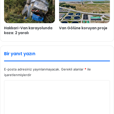
Hakkari-Van karayolunda
Van Gölüne koruyan proje
kaza: 2 yaralı
Bir yanıt yazın
E-posta adresiniz yayınlanmayacak.
Gerekli alanlar
*
ile
işaretlenmişlerdir
Y
o
r
u