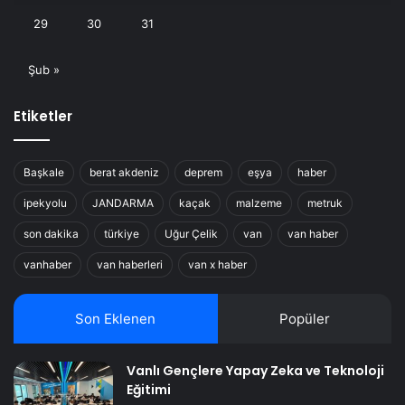
29
30
31
Şub »
Etiketler
Başkale
berat akdeniz
deprem
eşya
haber
ipekyolu
JANDARMA
kaçak
malzeme
metruk
son dakika
türkiye
Uğur Çelik
van
van haber
vanhaber
van haberleri
van x haber
Son Eklenen
Popüler
Vanlı Gençlere Yapay Zeka ve Teknoloji
Eğitimi