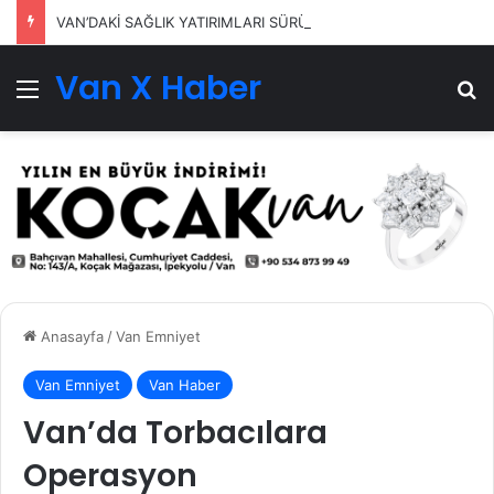
VAN’DAKİ SAĞLIK YATIRIMLARI SÜRÜYOR
Van X Haber
Menü
Ar
Anasayfa
/
Van Emniyet
Van Emniyet
Van Haber
Van’da Torbacılara
Operasyon