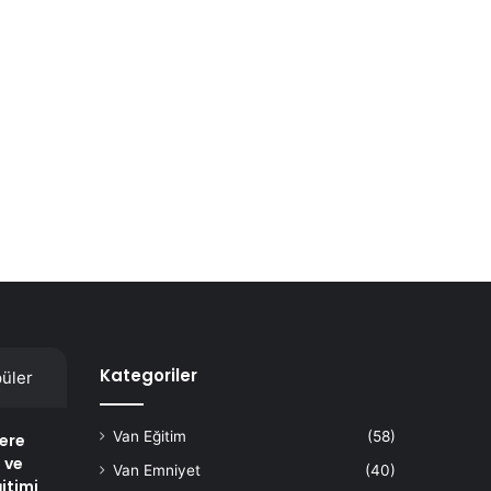
Kategoriler
üler
Van Eğitim
(58)
lere
 ve
Van Emniyet
(40)
itimi