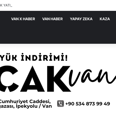
IK YATIRIMLARI SÜRÜYOR
VAN X HABER
VAN HABER
YAPAY ZEKA
KAZA