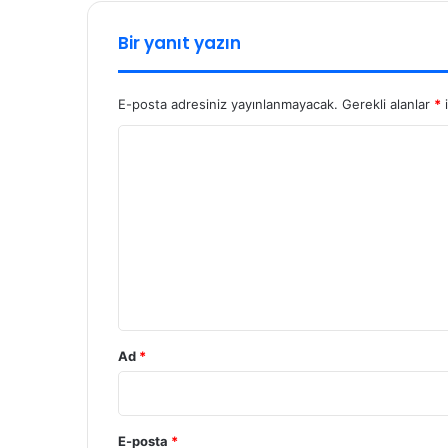
Bir yanıt yazın
E-posta adresiniz yayınlanmayacak.
Gerekli alanlar
*
i
Y
o
r
u
m
*
Ad
*
E-posta
*