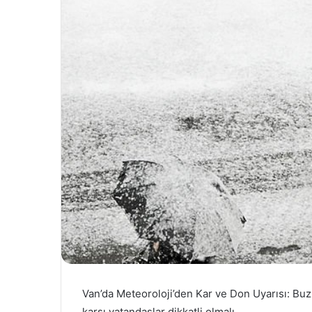
Van’da Meteoroloji’den Kar ve Don Uyarısı: Buzl
karşı vatandaşlar dikkatli olmalı.