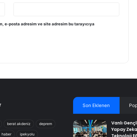
m, e-posta adresim ve site adresim bu tarayıcıya
r
Son Eklenen
Pop
Vanlı Genç
berat akdeniz
deprem
Yapay Zeka
haber
ipekyolu
Teknoloji Eğ