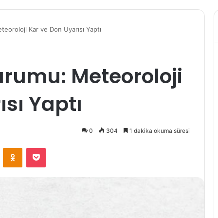
eoroloji Kar ve Don Uyarısı Yaptı
rumu: Meteoroloji
ısı Yaptı
0
304
1 dakika okuma süresi
VKontakte
Odnoklassniki
Pocket