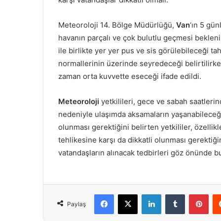
Meteoroloji 14. Bölge Müdürlüğü,
Van
‘ın 5 gü
havanın parçalı ve çok bulutlu geçmesi beklen
ile birlikte yer yer pus ve sis görülebileceği ta
normallerinin üzerinde seyredeceği belirtilirke
zaman orta kuvvette eseceği ifade edildi.
Meteoroloji
yetkilileri, gece ve sabah saatler
nedeniyle ulaşımda aksamaların yaşanabileceği 
olunması gerektiğini belirten yetkililer, özell
tehlikesine karşı da dikkatli olunması gerektiği
vatandaşların alınacak tedbirleri göz önünde 
Facebook
X
LinkedIn
Tumblr
Pint
Paylaş