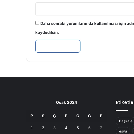
Daha sonraki yorumlarımda kullanılması için adı
kaydedilsin.
Etiketle
Ocak 2024
P
S
Ç
P
C
C
P
Başkale
1
2
3
4
5
6
7
eşya