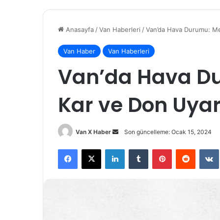
Anasayfa
/
Van Haberleri
/
Van’da Hava Durumu: Met
Van Haber
Van Haberleri
Van’da Hava Du
Kar ve Don Uyar
Bir
Van X Haber
Son güncelleme: Ocak 15, 2024
e-
Facebook
X
LinkedIn
Tumblr
Pinterest
Reddit
posta
göndermek