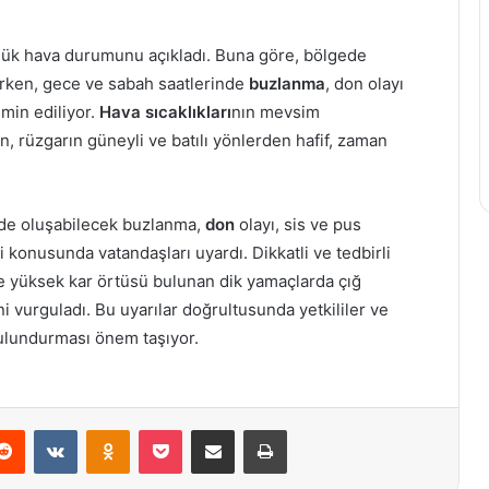
nlük hava durumunu açıkladı. Buna göre, bölgede
irken, gece ve sabah saatlerinde
buzlanma
, don olayı
hmin ediliyor.
Hava sıcaklıkları
nın mevsim
n, rüzgarın güneyli ve batılı yönlerden hafif, zaman
inde oluşabilecek buzlanma,
don
olayı, sis ve pus
konusunda vatandaşları uyardı. Dikkatli ve tedbirli
ikle yüksek kar örtüsü bulunan dik yamaçlarda çığ
ni vurguladı. Bu uyarılar doğrultusunda yetkililer ve
bulundurması önem taşıyor.
erest
Reddit
VKontakte
Odnoklassniki
Pocket
E-Posta ile paylaş
Yazdır