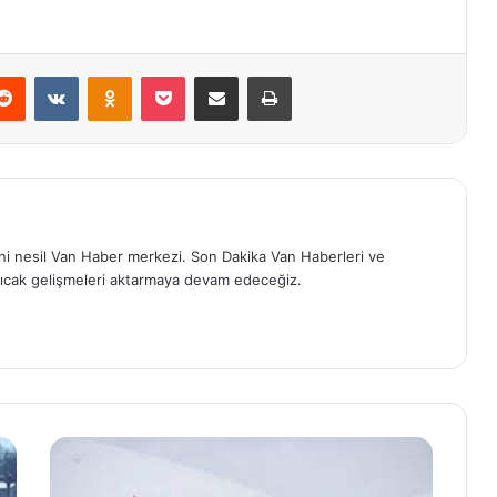
erest
Reddit
VKontakte
Odnoklassniki
Pocket
E-Posta ile paylaş
Yazdır
eni nesil Van Haber merkezi. Son Dakika Van Haberleri ve
ıcak gelişmeleri aktarmaya devam edeceğiz.