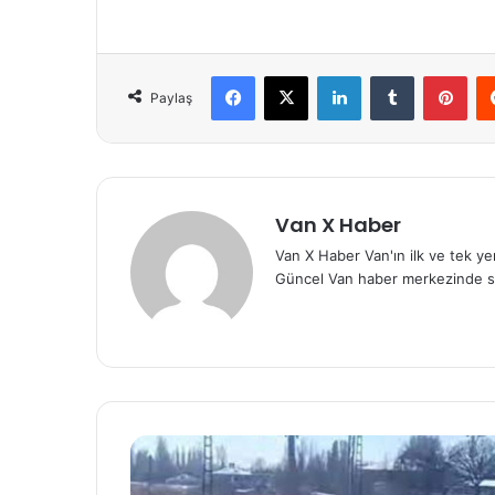
Facebook
X
LinkedIn
Tumblr
Pint
Paylaş
Van X Haber
Van X Haber Van'ın ilk ve tek y
Güncel Van haber merkezinde s