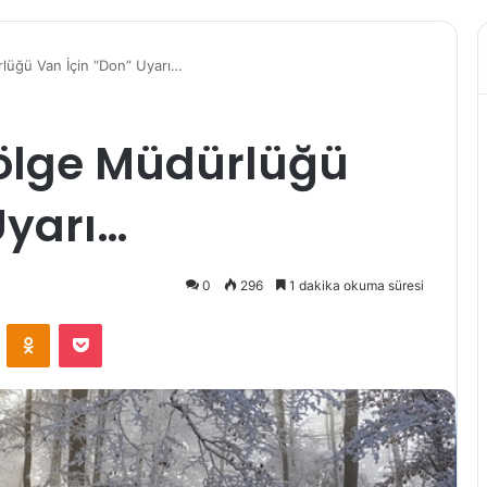
lüğü Van İçin “Don” Uyarı…
Bölge Müdürlüğü
Uyarı…
0
296
1 dakika okuma süresi
VKontakte
Odnoklassniki
Pocket