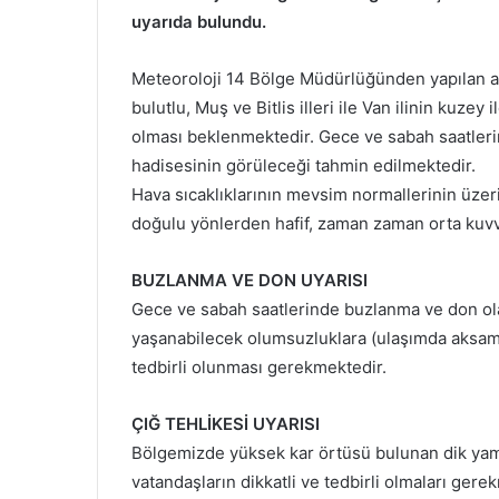
uyarıda bulundu.
Meteoroloji 14 Bölge Müdürlüğünden yapılan a
bulutlu, Muş ve Bitlis illeri ile Van ilinin kuzey 
olması beklenmektedir. Gece ve sabah saatlerin
hadisesinin görüleceği tahmin edilmektedir.
Hava sıcaklıklarının mevsim normallerinin üze
doğulu yönlerden hafif, zaman zaman orta kuvv
BUZLANMA VE DON UYARISI
Gece ve sabah saatlerinde buzlanma ve don olay
yaşanabilecek olumsuzluklara (ulaşımda aksama
tedbirli olunması gerekmektedir.
ÇIĞ TEHLİKESİ UYARISI
Bölgemizde yüksek kar örtüsü bulunan dik yama
vatandaşların dikkatli ve tedbirli olmaları gere