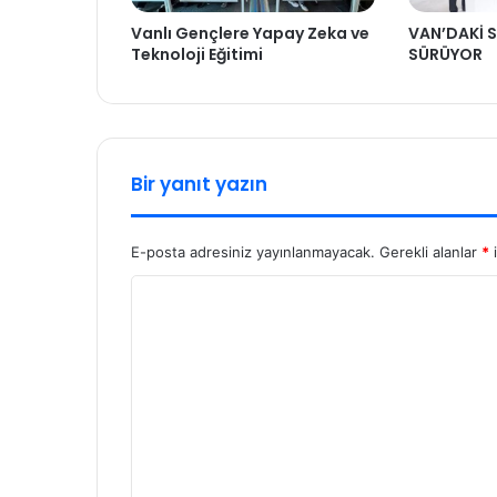
Vanlı Gençlere Yapay Zeka ve
VAN’DAKİ S
Teknoloji Eğitimi
SÜRÜYOR
Bir yanıt yazın
E-posta adresiniz yayınlanmayacak.
Gerekli alanlar
*
i
Y
o
r
u
m
*