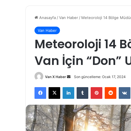
Anasayfa
/
Van Haber
/
Meteoroloji 14 Bölge Müdür
Van Haber
Meteoroloji 14 
Van İçin “Don” 
Bir
Van X Haber
Son güncelleme: Ocak 17, 2024
e-
Facebook
X
LinkedIn
Tumblr
Pinterest
Reddit
posta
göndermek