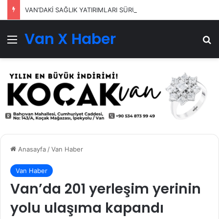
VAN’DAKİ SAĞLIK YATIRIMLARI SÜRÜYOR
Van X Haber
Menü
Ar
Anasayfa
/
Van Haber
Van Haber
Van’da 201 yerleşim yerinin
yolu ulaşıma kapandı