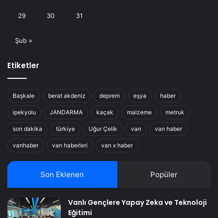
29
30
31
Şub »
Etiketler
Başkale
berat akdeniz
deprem
eşya
haber
ipekyolu
JANDARMA
kaçak
malzeme
metruk
son dakika
türkiye
Uğur Çelik
van
van haber
vanhaber
van haberleri
van x haber
Son Eklenen
Popüler
Vanlı Gençlere Yapay Zeka ve Teknoloji
Eğitimi