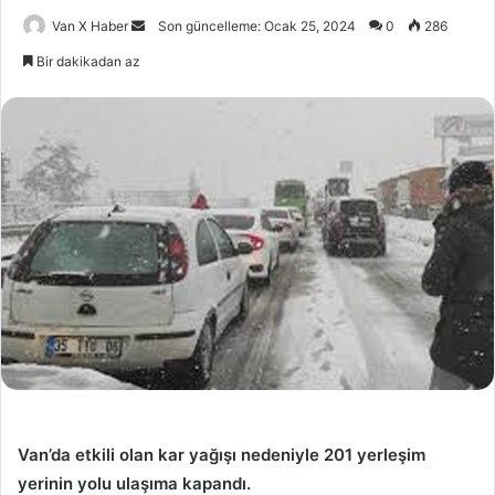
Bir
Van X Haber
Son güncelleme: Ocak 25, 2024
0
286
e-
Bir dakikadan az
posta
göndermek
Van’da etkili olan kar yağışı nedeniyle 201 yerleşim
yerinin yolu ulaşıma kapandı.