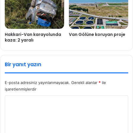
Hakkari-Van karayolunda
Van Gölüne koruyan proje
kaza: 2 yaralı
Bir yanıt yazın
E-posta adresiniz yayınlanmayacak.
Gerekli alanlar
*
ile
işaretlenmişlerdir
Y
o
r
u